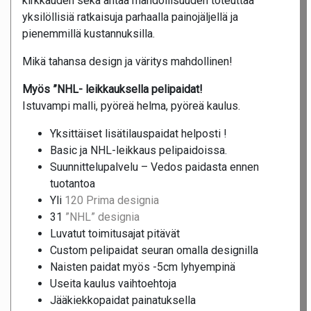
kirkkauden sekä antaa mahdollisuuden toteuttaa
yksilöllisiä ratkaisuja parhaalla painojäljellä ja
pienemmillä kustannuksilla.
Mikä tahansa design ja väritys mahdollinen!
Myös ”NHL- leikkauksella pelipaidat!
Istuvampi malli, pyöreä helma, pyöreä kaulus.
Yksittäiset lisätilauspaidat helposti !
Basic ja NHL-leikkaus pelipaidoissa.
Suunnittelupalvelu – Vedos paidasta ennen
tuotantoa
Yli
120 Prima designia
31
”NHL” designia
Luvatut toimitusajat pitävät
Custom pelipaidat seuran omalla designilla
Naisten paidat myös -5cm lyhyempinä
Useita kaulus vaihtoehtoja
Jääkiekkopaidat painatuksella