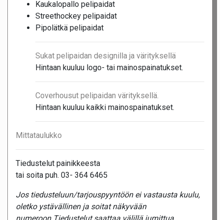
Kaukalopallo pelipaidat
Streethockey pelipaidat
Pipolätkä pelipaidat
Sukat pelipaidan designilla ja värityksellä
Hintaan kuuluu logo- tai mainospainatukset.
Coverhousut pelipaidan värityksellä.
Hintaan kuuluu kaikki mainospainatukset.
Mittataulukko
Tiedustelut painikkeesta
tai soita puh. 03- 364 6465
Jos tiedusteluun/tarjouspyyntöön ei vastausta kuulu,
oletko ystävällinen ja soitat näkyvään
numeroon.Tiedustelut saattaa välillä jumittua