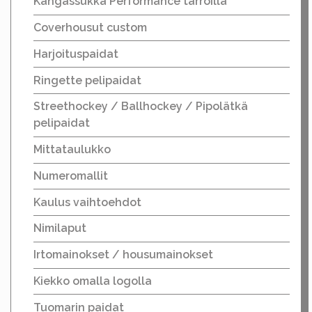
Kangassukka Performance tarroilla
Coverhousut custom
Harjoituspaidat
Ringette pelipaidat
Streethockey / Ballhockey / Pipolätkä
pelipaidat
Mittataulukko
Numeromallit
Kaulus vaihtoehdot
Nimilaput
Irtomainokset / housumainokset
Kiekko omalla logolla
Tuomarin paidat