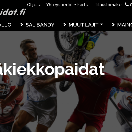
0
Ohjeita
Yhteystiedot + kartta
Tilauslomake
ALLO
SALIBANDY
MUUT LAJIT
MAIN
äkiekkopaidat