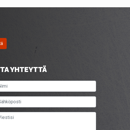
tä
TA YHTEYTTÄ