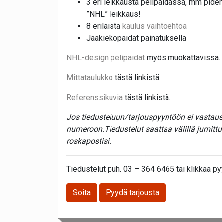
3 eri leikkausta pelipaidassa, mm pide
”NHL” leikkaus!
8 erilaista
kaulus vaihtoehtoa
Jääkiekopaidat painatuksella
NHL-design pelipaidat
myös muokattavissa.
Mittataulukko
tästä linkistä.
Referenssikuvia
tästä linkistä.
Jos tiedusteluun/tarjouspyyntöön ei vastaust
numeroon.Tiedustelut saattaa välillä jumitt
roskapostisi.
Tiedustelut puh. 03 – 364 6465 tai klikkaa pyy
Soita
Pyydä tarjousta