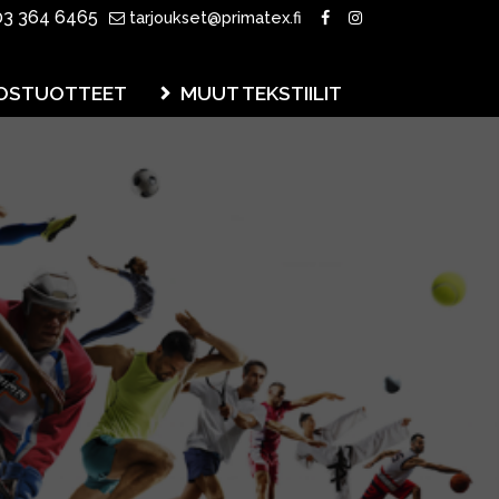
3 364 6465
tarjoukset@primatex.fi
OSTUOTTEET
MUUT TEKSTIILIT