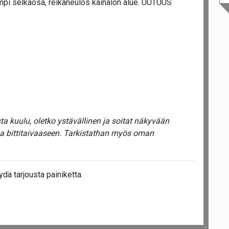
mpi selkäosa, reikäneulos kainalon alue. UUTUUS
a kuulu, oletko ystävällinen ja soitat näkyvään
ua bittitaivaaseen. Tarkistathan myös oman
dä tarjousta painiketta.