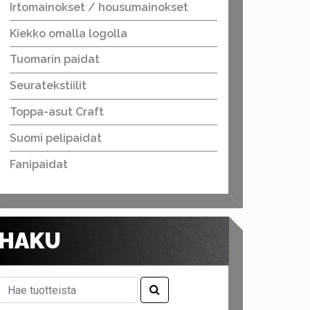
Irtomainokset / housumainokset
Kiekko omalla logolla
Tuomarin paidat
Seuratekstiilit
Toppa-asut Craft
Suomi pelipaidat
Fanipaidat
HAKU