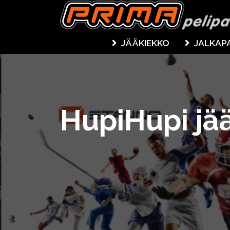
JÄÄKIEKKO
JALKAP
HupiHupi jä