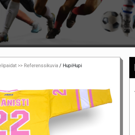
lipaidat >> Referenssikuvia
/
HupiHupi