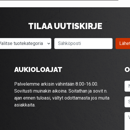
TILAA UUTISKIRJE
Valitse tuotekategoria
Sähköposti
Lähe
AUKIOLOAJAT
O
Palvelemme arkisin vähintään 8.00-16.00.
Sovitusti muinakin aikoina. Soitathan ja sovit n.
ajan ennen tuloasi, vältyt odottamasta jos muita
asiakkaita.