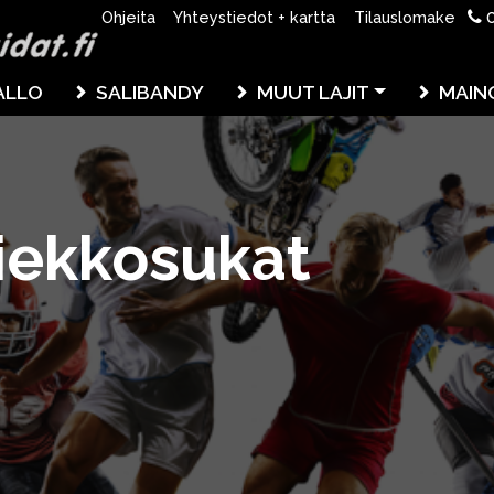
0
Ohjeita
Yhteystiedot + kartta
Tilauslomake
ALLO
SALIBANDY
MUUT LAJIT
MAIN
iekkosukat