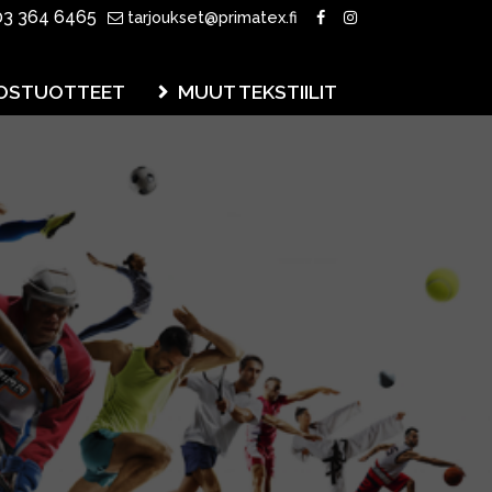
3 364 6465
tarjoukset@primatex.fi
OSTUOTTEET
MUUT TEKSTIILIT