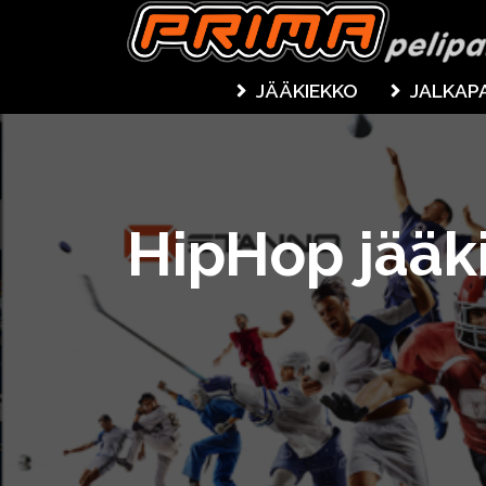
JÄÄKIEKKO
JALKAP
HipHop jääk