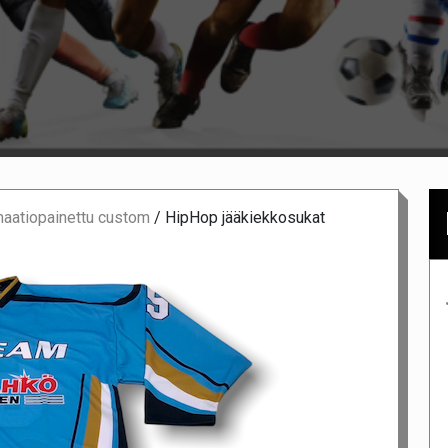
maatiopainettu custom
/
HipHop jääkiekkosukat