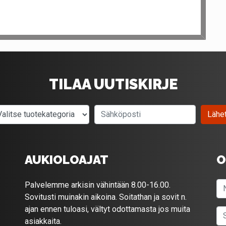
TILAA UUTISKIRJE
Valitse tuotekategoria
Sähköposti
Lähe
AUKIOLOAJAT
O
Palvelemme arkisin vähintään 8.00-16.00.
Sovitusti muinakin aikoina. Soitathan ja sovit n.
ajan ennen tuloasi, vältyt odottamasta jos muita
asiakkaita.