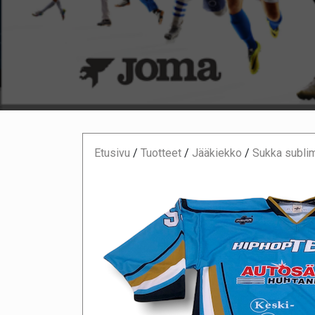
Etusivu
/
Tuotteet
/
Jääkiekko
/
Sukka subli