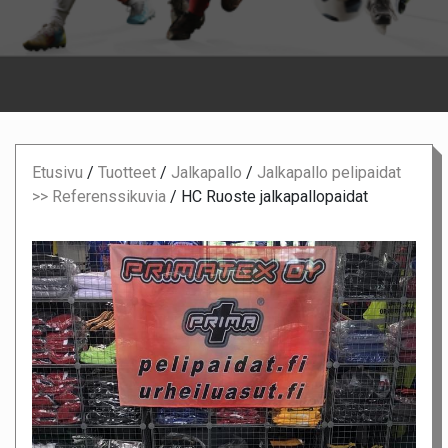
Etusivu
/
Tuotteet
/
Jalkapallo
/
Jalkapallo pelipaidat
>> Referenssikuvia
/
HC Ruoste jalkapallopaidat