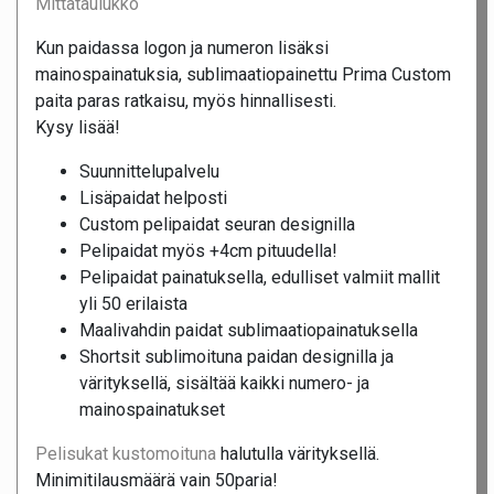
Mittataulukko
Kun paidassa logon ja numeron lisäksi
mainospainatuksia, sublimaatiopainettu Prima Custom
paita paras ratkaisu, myös hinnallisesti.
Kysy lisää!
Suunnittelupalvelu
Lisäpaidat helposti
Custom pelipaidat seuran designilla
Pelipaidat myös +4cm pituudella!
Pelipaidat painatuksella, edulliset valmiit mallit
yli 50 erilaista
Maalivahdin paidat sublimaatiopainatuksella
Shortsit sublimoituna paidan designilla ja
värityksellä, sisältää kaikki numero- ja
mainospainatukset
Pelisukat kustomoituna
halutulla värityksellä.
Minimitilausmäärä vain 50paria!