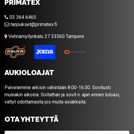
PRIMATEX
03 364 6465
tarjoukset@primatex.fi
Vehnämyllynkatu 27 33560 Tampere
AUKIOLOAJAT
Palvelemme arkisin vähintään 8.00-16.00. Sovitusti
muinakin aikoina. Soitathan ja sovit n. ajan ennen tuloasi,
vältyt odottamasta jos muita asiakkaita.
OTA YHTEYTTÄ