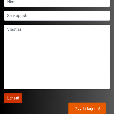
Pyydä tarjous
!