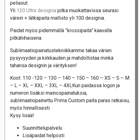
peliasut.
Yli
120 Ultra designia
jotka muokattavissa seurasi
värein + lätkäpaita mallisto yli 100 designia.
Paidat myös pidemmällä ”krossipaita” kaavalla
pitkähihaisena.
Sublimaatiopainatustekniikkamme takaa värien
pysyvyyden ja kirkkauden ja mahdollistaa minkä
tahansa designin ja värityksen!
Koot: 110 -120 – 130 – 140 – 150 – 160 – XS – S – M
– L – XL – XXL – 3XL – 4XLKun paidassa logon ja
numeron lisäksi mainospainatuksia,
sublimaatiopainettu Prima Custom paita paras ratkaisu,
myös hinnallisesti.
Kysy lisää!
Suunnittelupalvelu
Lisäpaidat helposti