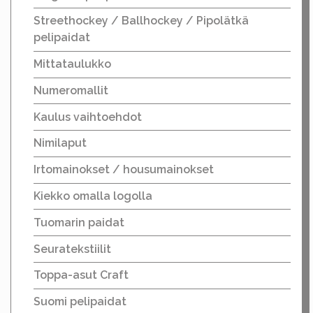
Streethockey / Ballhockey / Pipolätkä
pelipaidat
Mittataulukko
Numeromallit
Kaulus vaihtoehdot
Nimilaput
Irtomainokset / housumainokset
Kiekko omalla logolla
Tuomarin paidat
Seuratekstiilit
Toppa-asut Craft
Suomi pelipaidat