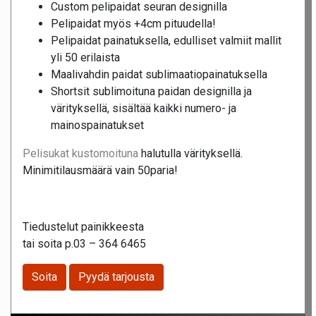
Custom pelipaidat seuran designilla
Pelipaidat myös +4cm pituudella!
Pelipaidat painatuksella, edulliset valmiit mallit
yli 50 erilaista
Maalivahdin paidat sublimaatiopainatuksella
Shortsit sublimoituna paidan designilla ja
värityksellä, sisältää kaikki numero- ja
mainospainatukset
Pelisukat kustomoituna
halutulla värityksellä.
Minimitilausmäärä vain 50paria!
Tiedustelut painikkeesta
tai soita p.03 – 364 6465
Soita
Pyydä tarjousta