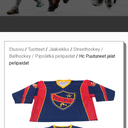
Etusivu
/
Tuotteet
/
Jääkiekko
/
Streethockey /
Ballhockey / Pipolätkä pelipaidat
/
Hc Puutuneet jalat
pelipaidat