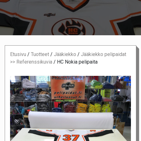
Etusivu
/
Tuotteet
/
Jääkiekko
/
Jääkiekko pelipaidat
>> Referenssikuvia
/
HC Nokia pelipaita