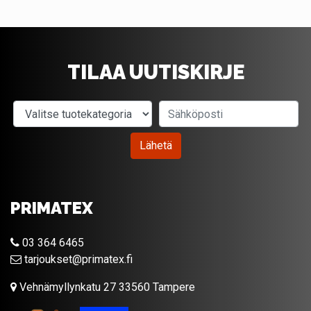
TILAA UUTISKIRJE
Valitse tuotekategoria
Sähköposti
Lähetä
PRIMATEX
03 364 6465
tarjoukset@primatex.fi
Vehnämyllynkatu 27 33560 Tampere