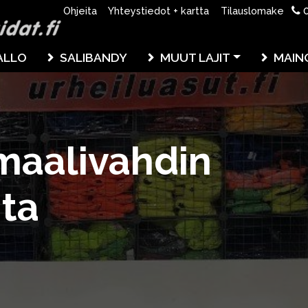
0
Ohjeita
Yhteystiedot + kartta
Tilauslomake
ALLO
SALIBANDY
MUUT LAJIT
MAIN
maalivahdin
ita