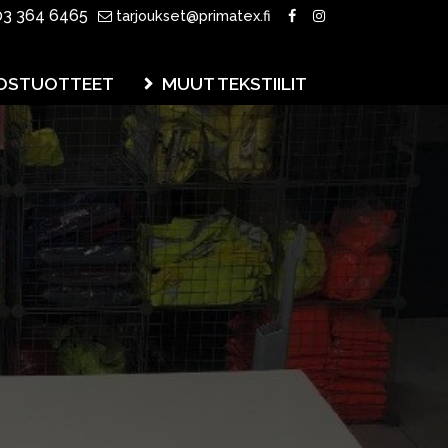
3 364 6465
tarjoukset@primatex.fi
OSTUOTTEET
MUUT TEKSTIILIT