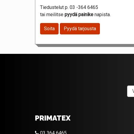
Tiedustelut p. 03 -364 6465
tai meilitse
pyydä painike
napista.
Soita
Pyydä tarjousta
PRIMATEX
03 364 6465