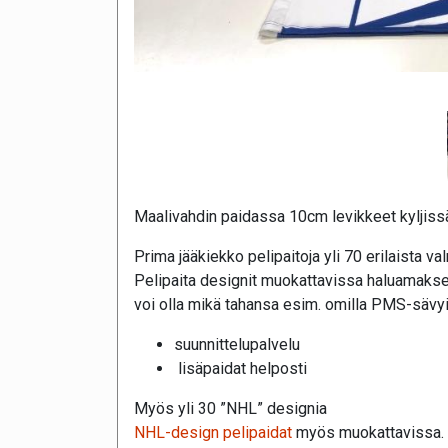
Maalivahdin paidassa 10cm levikkeet kyljissä
Prima jääkiekko pelipaitoja yli 70 erilaista va
Pelipaita designit muokattavissa haluamakse
voi olla mikä tahansa esim. omilla PMS-sävyi
suunnittelupalvelu
lisäpaidat helposti
Myös yli 30 ”NHL” designia
NHL-design pelipaidat
myös muokattavissa.