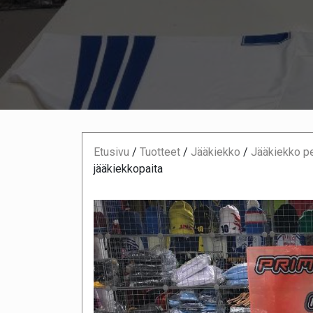
Etusivu
/
Tuotteet
/
Jääkiekko
/
Jääkiekko pe
jääkiekkopaita