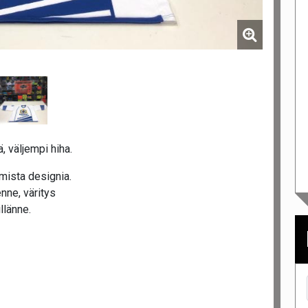
, väljempi hiha.
lmista designia.
nne, väritys
llänne.