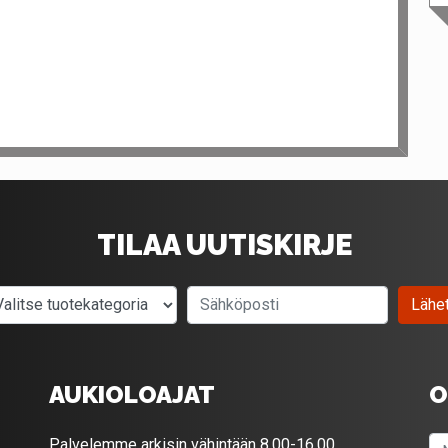
TILAA UUTISKIRJE
Valitse tuotekategoria
Sähköposti
Lähe
AUKIOLOAJAT
O
Palvelemme arkisin vähintään 8.00-16.00.