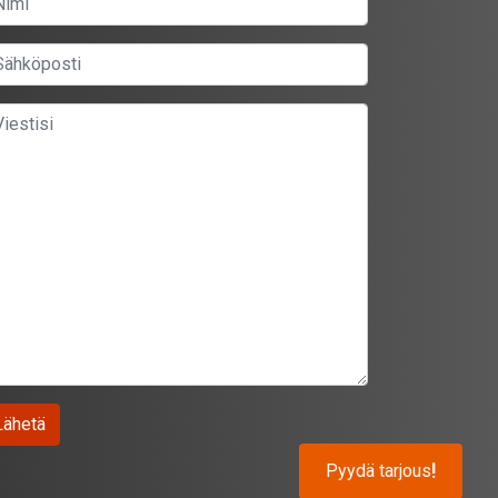
Pyydä tarjous
!