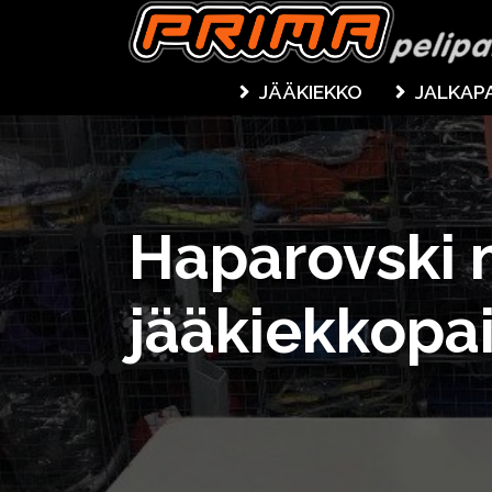
JÄÄKIEKKO
JALKAP
Haparovski 
jääkiekkopa