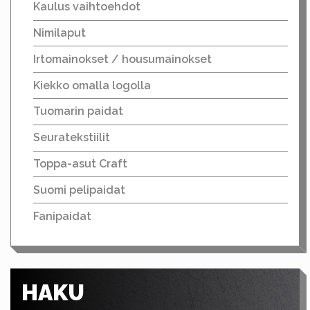
Kaulus vaihtoehdot
Nimilaput
Irtomainokset / housumainokset
Kiekko omalla logolla
Tuomarin paidat
Seuratekstiilit
Toppa-asut Craft
Suomi pelipaidat
Fanipaidat
HAKU