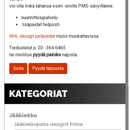
voi olla mikä tahansa esim. omilla PMS-sävyillänne.
suunnittelupalvelu
lisäpaidat helposti
NHL-design pelipaidat
myös muokattavissa.
Tiedustelut p. 03 -364 6465
tai meilitse
pyydä painike
napista.
Soita
Pyydä tarjousta
KATEGORIAT
Jääkiekko
Jääkiekkopaita designit Prima