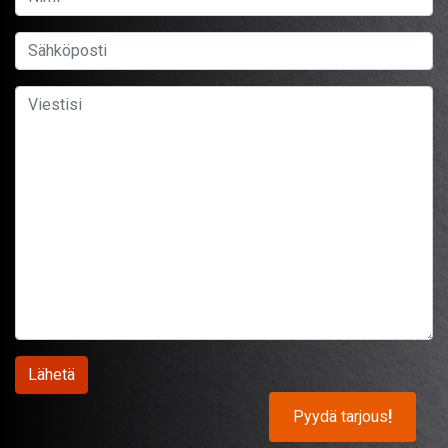
Pyydä tarjous
!