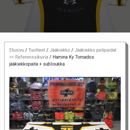
Etusivu
/
Tuotteet
/
Jääkiekko
/
Jääkiekko pelipaidat
>> Referenssikuvia
/
Hamina Ky Tornados
jääkiekkopaita + sublisukka