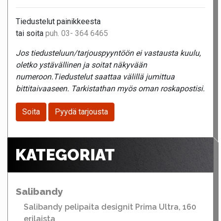
Tiedustelut painikkeesta
tai soita
puh. 03- 364 6465
Jos tiedusteluun/tarjouspyyntöön ei vastausta kuulu,
oletko ystävällinen ja soitat näkyvään
numeroon.Tiedustelut saattaa välillä jumittua
bittitaivaaseen. Tarkistathan myös oman roskapostisi.
Soita
Pyydä tarjousta
KATEGORIAT
Salibandy
Salibandy pelipaita designit Prima Ultra, 160
erilaista