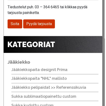
Tiedustelut puh. 03 – 364 6465 tai klikkaa pyydä
tarjousta painiketta.
Soita
Pyydä tarjousta
KATEGORIAT
Jääkiekko
Jääkiekkopaita designit Prima
Jääkiekkopaita "NHL" mallisto
Jääkiekko pelipaidat >> Referenssikuvia
Sukka sublimaatiopainettu custom
Sukka kudottu custom