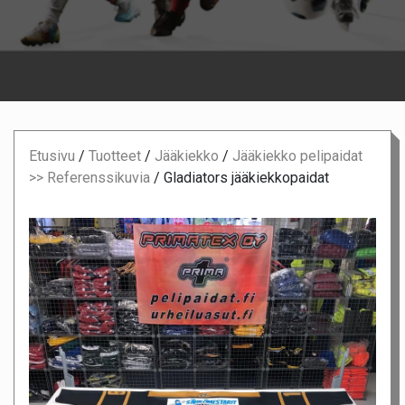
Etusivu
/
Tuotteet
/
Jääkiekko
/
Jääkiekko pelipaidat
>> Referenssikuvia
/
Gladiators jääkiekkopaidat