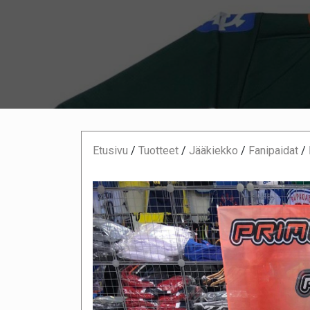
Etusivu
/
Tuotteet
/
Jääkiekko
/
Fanipaidat
/