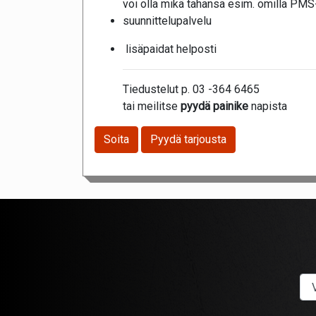
voi olla mikä tahansa esim. omilla PMS
suunnittelupalvelu
lisäpaidat helposti
Tiedustelut p. 03 -364 6465
tai meilitse
pyydä painike
napista
Soita
Pyydä tarjousta