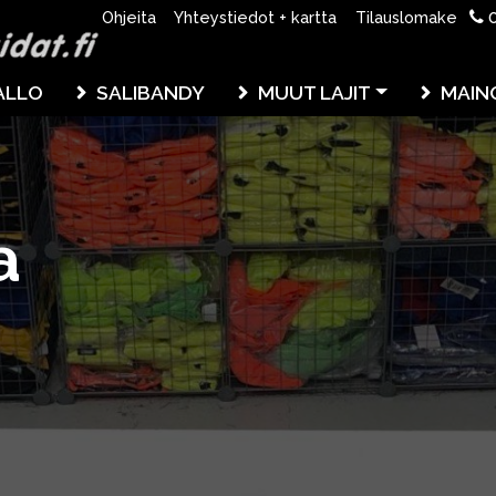
0
Ohjeita
Yhteystiedot + kartta
Tilauslomake
ALLO
SALIBANDY
MUUT LAJIT
MAIN
a