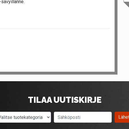
-sävyillänne.
TILAA UUTISKIRJE
Valitse tuotekategoria
Sähköposti
Lähe