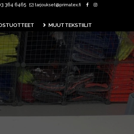
3 364 6465
tarjoukset@primatex.fi
OSTUOTTEET
MUUT TEKSTIILIT