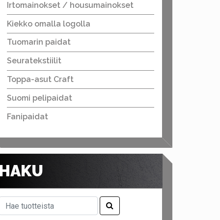
Irtomainokset / housumainokset
Kiekko omalla logolla
Tuomarin paidat
Seuratekstiilit
Toppa-asut Craft
Suomi pelipaidat
Fanipaidat
HAKU