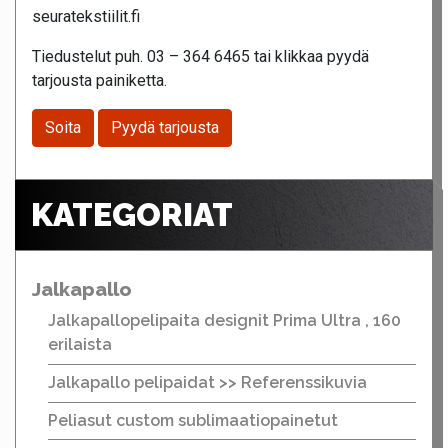
seuratekstiilit.fi
Tiedustelut puh. 03 – 364 6465 tai klikkaa pyydä
tarjousta painiketta.
Soita
Pyydä tarjousta
KATEGORIAT
Jalkapallo
Jalkapallopelipaita designit Prima Ultra , 160
erilaista
Jalkapallo pelipaidat >> Referenssikuvia
Peliasut custom sublimaatiopainetut