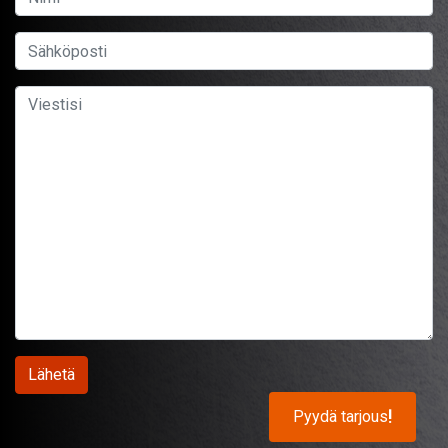
Pyydä tarjous
!