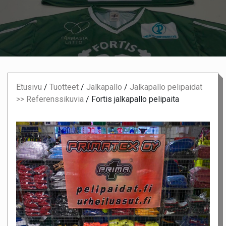
Etusivu
/
Tuotteet
/
Jalkapallo
/
Jalkapallo pelipaidat
>> Referenssikuvia
/
Fortis jalkapallo pelipaita