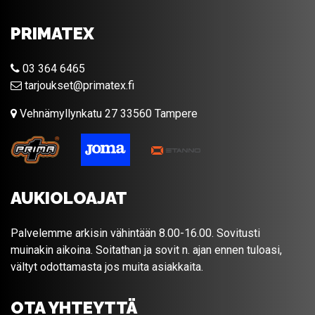
PRIMATEX
03 364 6465
tarjoukset@primatex.fi
Vehnämyllynkatu 27 33560 Tampere
AUKIOLOAJAT
Palvelemme arkisin vähintään 8.00-16.00. Sovitusti
muinakin aikoina. Soitathan ja sovit n. ajan ennen tuloasi,
vältyt odottamasta jos muita asiakkaita.
OTA YHTEYTTÄ