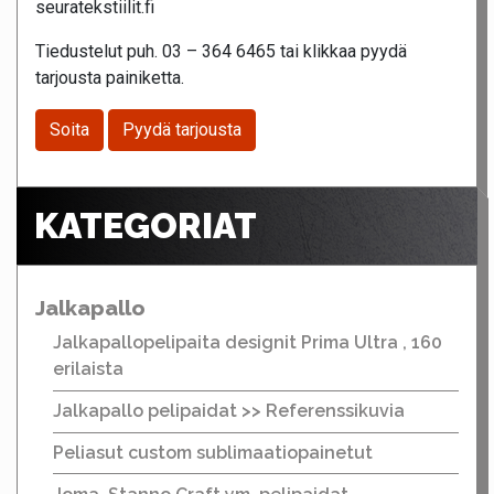
seuratekstiilit.fi
Tiedustelut puh. 03 – 364 6465 tai klikkaa pyydä
tarjousta painiketta.
Soita
Pyydä tarjousta
KATEGORIAT
Jalkapallo
Jalkapallopelipaita designit Prima Ultra , 160
erilaista
Jalkapallo pelipaidat >> Referenssikuvia
Peliasut custom sublimaatiopainetut