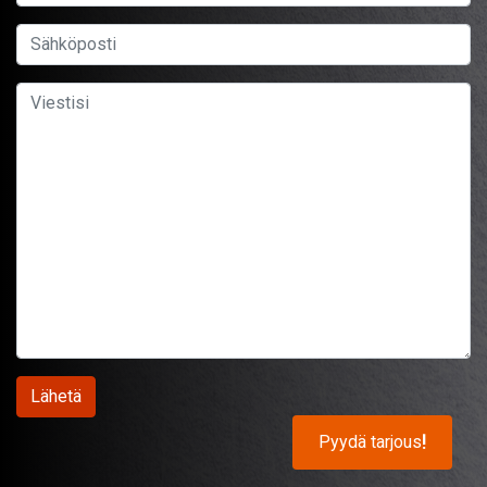
Pyydä tarjous
!