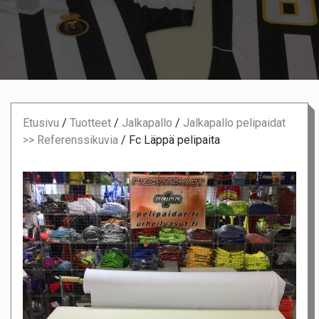
Etusivu
/
Tuotteet
/
Jalkapallo
/
Jalkapallo pelipaidat
>> Referenssikuvia
/
Fc Läppä pelipaita