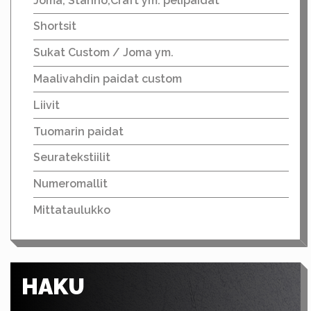
Joma, Stanno,Craft ym. pelipaidat
Shortsit
Sukat Custom / Joma ym.
Maalivahdin paidat custom
Liivit
Tuomarin paidat
Seuratekstiilit
Numeromallit
Mittataulukko
HAKU