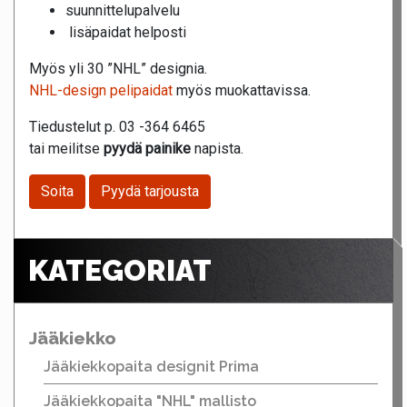
suunnittelupalvelu
lisäpaidat helposti
Myös yli 30 ”NHL” designia.
NHL-design pelipaidat
myös muokattavissa.
Tiedustelut p. 03 -364 6465
tai meilitse
pyydä painike
napista.
Soita
Pyydä tarjousta
KATEGORIAT
Jääkiekko
Jääkiekkopaita designit Prima
Jääkiekkopaita "NHL" mallisto