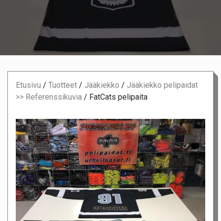
Etusivu
/
Tuotteet
/
Jääkiekko
/
Jääkiekko pelipaidat
>> Referenssikuvia
/
FatCats pelipaita