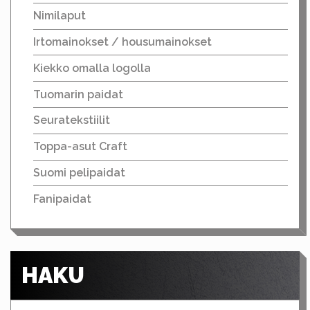
Nimilaput
Irtomainokset / housumainokset
Kiekko omalla logolla
Tuomarin paidat
Seuratekstiilit
Toppa-asut Craft
Suomi pelipaidat
Fanipaidat
HAKU