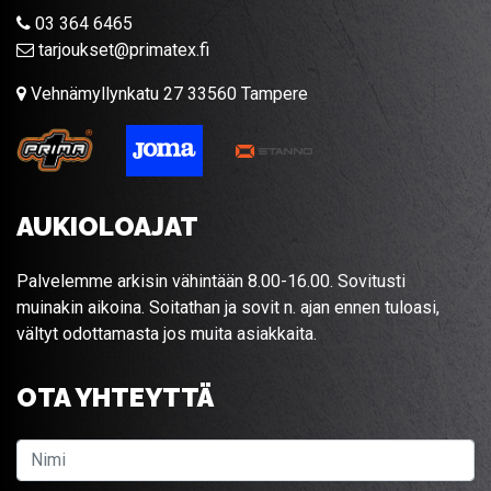
03 364 6465
tarjoukset@primatex.fi
Vehnämyllynkatu 27 33560 Tampere
AUKIOLOAJAT
Palvelemme arkisin vähintään 8.00-16.00. Sovitusti
muinakin aikoina. Soitathan ja sovit n. ajan ennen tuloasi,
vältyt odottamasta jos muita asiakkaita.
OTA YHTEYTTÄ