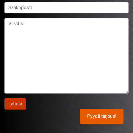
Pyydä tarjous
!