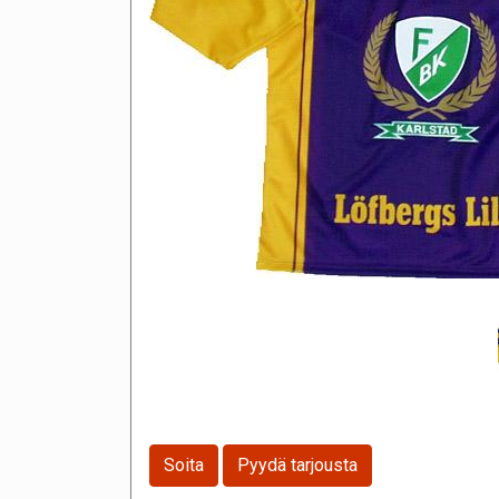
Soita
Pyydä tarjousta