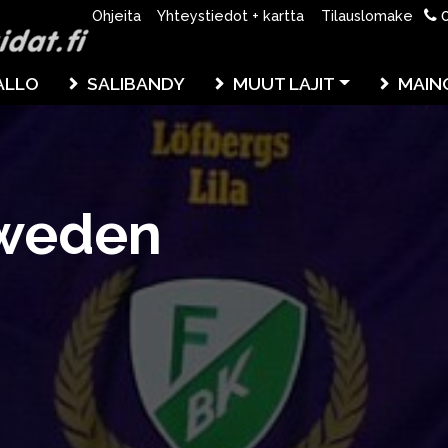
0
Ohjeita
Yhteystiedot + kartta
Tilauslomake
ALLO
SALIBANDY
MUUT LAJIT
MAIN
Sweden