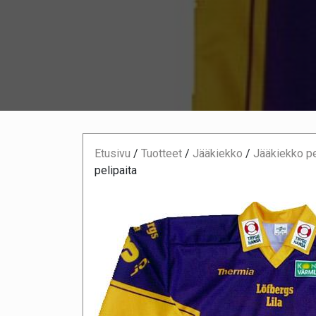
Etusivu
/
Tuotteet
/
Jääkiekko
/
Jääkiekko pe
pelipaita