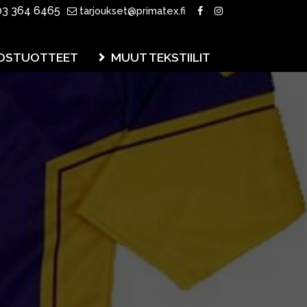
3 364 6465
tarjoukset@primatex.fi
OSTUOTTEET
MUUT TEKSTIILIT