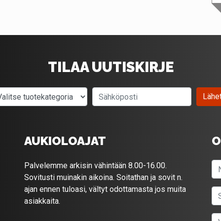
TILAA UUTISKIRJE
Valitse tuotekategoria
Sähköposti
Lähe
AUKIOLOAJAT
O
Palvelemme arkisin vähintään 8.00-16.00.
Sovitusti muinakin aikoina. Soitathan ja sovit n.
ajan ennen tuloasi, vältyt odottamasta jos muita
asiakkaita.