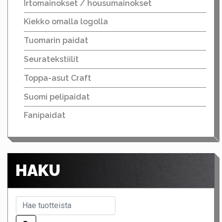
Irtomainokset / housumainokset
Kiekko omalla logolla
Tuomarin paidat
Seuratekstiilit
Toppa-asut Craft
Suomi pelipaidat
Fanipaidat
HAKU