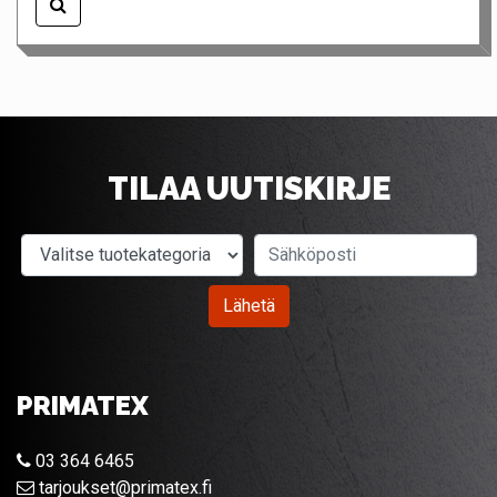
TILAA UUTISKIRJE
Valitse tuotekategoria
Sähköposti
Lähetä
PRIMATEX
03 364 6465
tarjoukset@primatex.fi