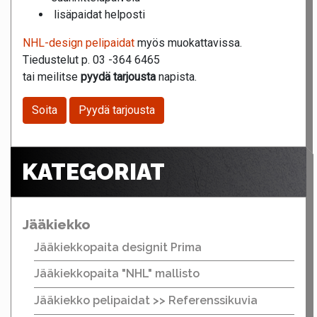
lisäpaidat helposti
NHL-design pelipaidat
myös muokattavissa.
Tiedustelut p. 03 -364 6465
tai meilitse
pyydä tarjousta
napista.
Soita
Pyydä tarjousta
KATEGORIAT
Jääkiekko
Jääkiekkopaita designit Prima
Jääkiekkopaita "NHL" mallisto
Jääkiekko pelipaidat >> Referenssikuvia