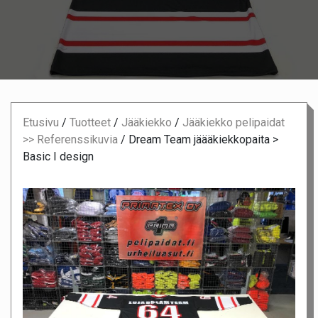
Etusivu
/
Tuotteet
/
Jääkiekko
/
Jääkiekko pelipaidat
>> Referenssikuvia
/
Dream Team jäääkiekkopaita >
Basic I design