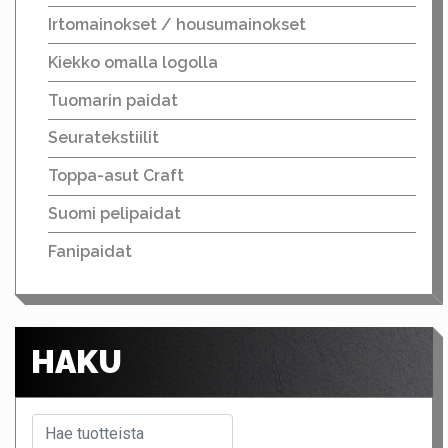
Irtomainokset / housumainokset
Kiekko omalla logolla
Tuomarin paidat
Seuratekstiilit
Toppa-asut Craft
Suomi pelipaidat
Fanipaidat
HAKU