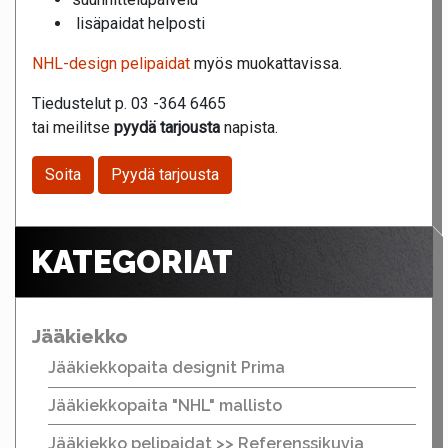
lisäpaidat helposti
NHL-design pelipaidat
myös muokattavissa.
Tiedustelut p. 03 -364 6465
tai meilitse
pyydä tarjousta
napista.
Soita
Pyydä tarjousta
KATEGORIAT
Jääkiekko
Jääkiekkopaita designit Prima
Jääkiekkopaita "NHL" mallisto
Jääkiekko pelipaidat >> Referenssikuvia