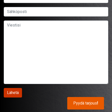
Pyydä tarjous
!