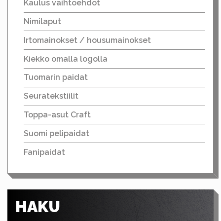
Kaulus vaihtoehdot
Nimilaput
Irtomainokset / housumainokset
Kiekko omalla logolla
Tuomarin paidat
Seuratekstiilit
Toppa-asut Craft
Suomi pelipaidat
Fanipaidat
HAKU