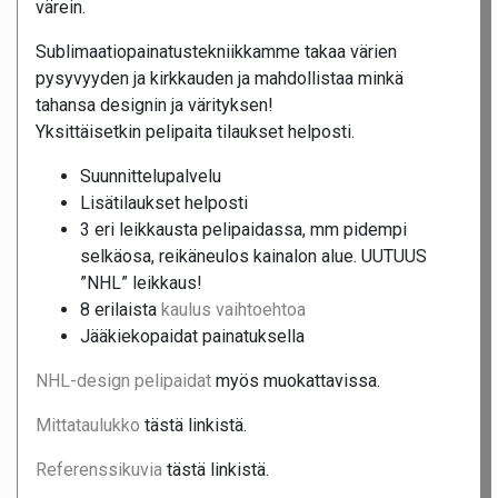
värein.
Sublimaatiopainatustekniikkamme takaa värien
pysyvyyden ja kirkkauden ja mahdollistaa minkä
tahansa designin ja värityksen!
Yksittäisetkin pelipaita tilaukset helposti.
Suunnittelupalvelu
Lisätilaukset helposti
3 eri leikkausta pelipaidassa, mm pidempi
selkäosa, reikäneulos kainalon alue. UUTUUS
”NHL” leikkaus!
8 erilaista
kaulus vaihtoehtoa
Jääkiekopaidat painatuksella
NHL-design pelipaidat
myös muokattavissa.
Mittataulukko
tästä linkistä.
Referenssikuvia
tästä linkistä.