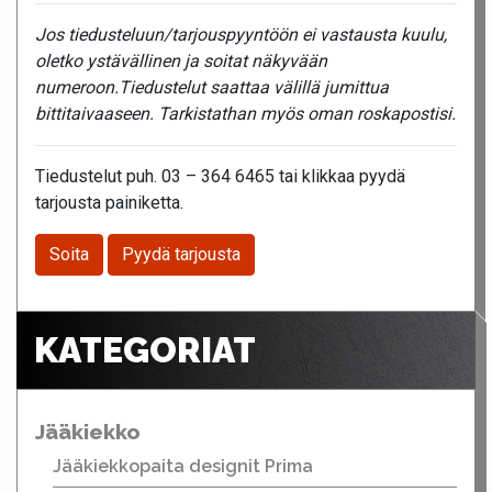
Jos tiedusteluun/tarjouspyyntöön ei vastausta kuulu,
oletko ystävällinen ja soitat näkyvään
numeroon.Tiedustelut saattaa välillä jumittua
bittitaivaaseen. Tarkistathan myös oman roskapostisi.
Tiedustelut puh. 03 – 364 6465 tai klikkaa pyydä
tarjousta painiketta.
Soita
Pyydä tarjousta
KATEGORIAT
Jääkiekko
Jääkiekkopaita designit Prima