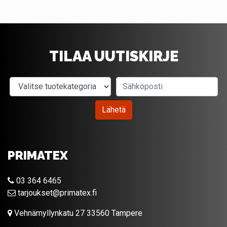
TILAA UUTISKIRJE
Valitse tuotekategoria
Sähköposti
Lähetä
PRIMATEX
03 364 6465
tarjoukset@primatex.fi
Vehnämyllynkatu 27 33560 Tampere