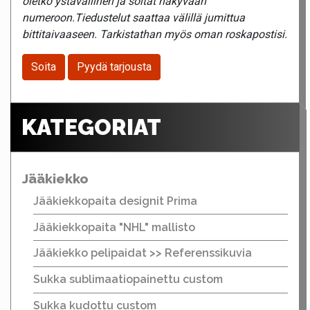
oletko ystävällinen ja soitat näkyvään
numeroon.Tiedustelut saattaa välillä jumittua
bittitaivaaseen. Tarkistathan myös oman roskapostisi.
Soita
Pyydä tarjousta
KATEGORIAT
Jääkiekko
Jääkiekkopaita designit Prima
Jääkiekkopaita "NHL" mallisto
Jääkiekko pelipaidat >> Referenssikuvia
Sukka sublimaatiopainettu custom
Sukka kudottu custom