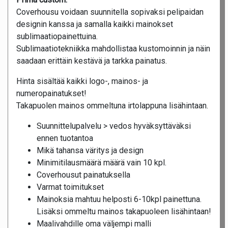
Coverhousu voidaan suunnitella sopivaksi pelipaidan
designin kanssa ja samalla kaikki mainokset
sublimaatiopainettuina.
Sublimaatiotekniikka mahdollistaa kustomoinnin ja näin
saadaan erittäin kestävä ja tarkka painatus.
Hinta sisältää kaikki logo-, mainos- ja
numeropainatukset!
Takapuolen mainos ommeltuna irtolappuna lisähintaan.
Suunnittelupalvelu > vedos hyväksyttäväksi
ennen tuotantoa
Mikä tahansa väritys ja design
Minimitilausmäärä määrä vain 10 kpl.
Coverhousut painatuksella
Varmat toimitukset
Mainoksia mahtuu helposti 6-10kpl painettuna.
Lisäksi ommeltu mainos takapuoleen lisähintaan!
Maalivahdille oma väljempi malli