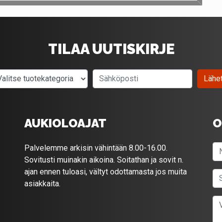
TILAA UUTISKIRJE
Valitse tuotekategoria
Sähköposti
Lähe
AUKIOLOAJAT
O
Palvelemme arkisin vähintään 8.00-16.00.
Sovitusti muinakin aikoina. Soitathan ja sovit n.
ajan ennen tuloasi, vältyt odottamasta jos muita
asiakkaita.