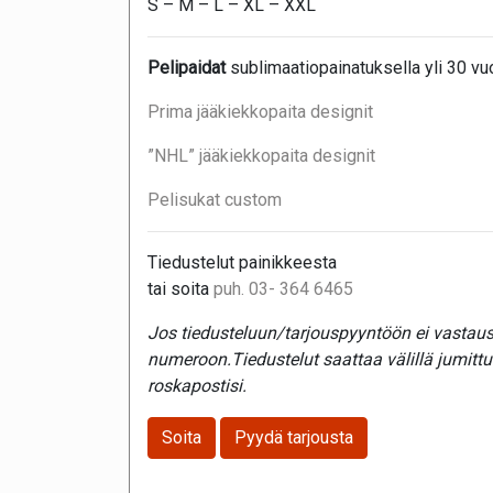
S – M – L – XL – XXL
Pelipaidat
sublimaatiopainatuksella yli 30 v
Prima jääkiekkopaita designit
”NHL” jääkiekkopaita designit
Pelisukat custom
Tiedustelut painikkeesta
tai soita
puh. 03- 364 6465
Jos tiedusteluun/tarjouspyyntöön ei vastaust
numeroon.Tiedustelut saattaa välillä jumitt
roskapostisi.
Soita
Pyydä tarjousta