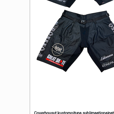
Coverhousut kustomoituna sublimaatiopainat