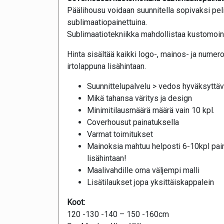
Päälihousu voidaan suunnitella sopivaksi pel
sublimaatiopainettuina.
Sublimaatiotekniikka mahdollistaa kustomoinni
Hinta sisältää kaikki logo-, mainos- ja num
irtolappuna lisähintaan.
Suunnittelupalvelu > vedos hyväksyttäv
Mikä tahansa väritys ja design
Minimitilausmäärä määrä vain 10 kpl.
Coverhousut painatuksella
Varmat toimitukset
Mainoksia mahtuu helposti 6-10kpl pai
lisähintaan!
Maalivahdille oma väljempi malli
Lisätilaukset jopa yksittäiskappalein
Koot:
120 -130 -140 – 150 -160cm