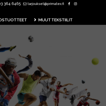
3 364 6465
tarjoukset@primatex.fi
OSTUOTTEET
MUUT TEKSTIILIT