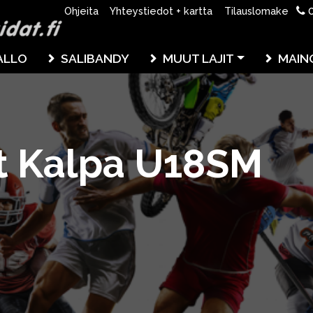
0
Ohjeita
Yhteystiedot + kartta
Tilauslomake
ALLO
SALIBANDY
MUUT LAJIT
MAIN
t Kalpa U18SM