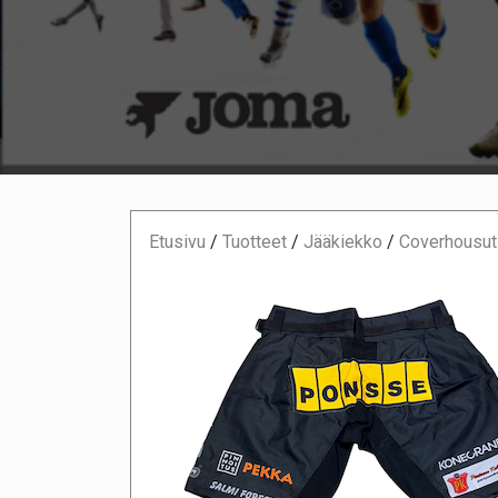
Etusivu
/
Tuotteet
/
Jääkiekko
/
Coverhousut