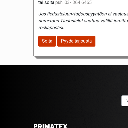
tai soita
puh. 03- 364 6465
Jos tiedusteluun/tarjouspyyntöön ei vastaust
numeroon.Tiedustelut saattaa välillä jumitt
roskapostisi.
Soita
Pyydä tarjousta
PRIMATEX