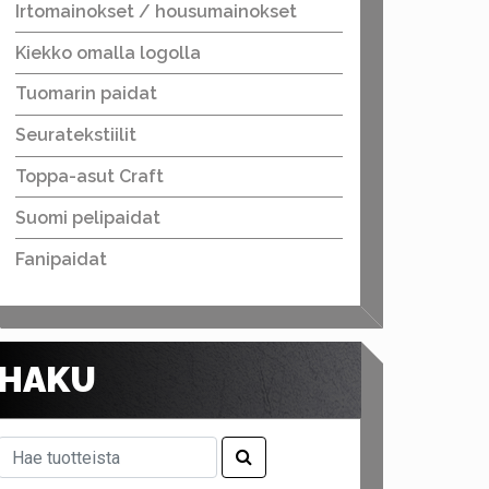
Irtomainokset / housumainokset
Kiekko omalla logolla
Tuomarin paidat
Seuratekstiilit
Toppa-asut Craft
Suomi pelipaidat
Fanipaidat
HAKU