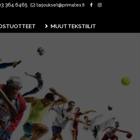
3 364 6465
tarjoukset@primatex.fi
OSTUOTTEET
MUUT TEKSTIILIT