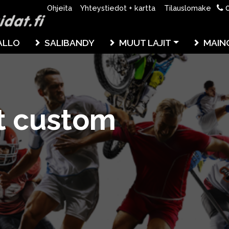
0
Ohjeita
Yhteystiedot + kartta
Tilauslomake
ALLO
SALIBANDY
MUUT LAJIT
MAIN
t custom