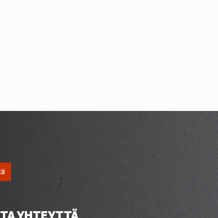
tä
TA YHTEYTTÄ