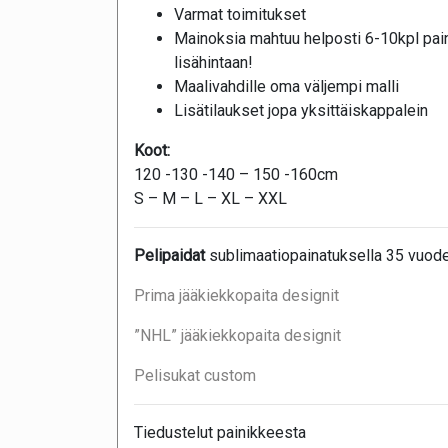
Varmat toimitukset
Mainoksia mahtuu helposti 6-10kpl pai
lisähintaan!
Maalivahdille oma väljempi malli
Lisätilaukset jopa yksittäiskappalein
Koot:
120 -130 -140 – 150 -160cm
S – M – L – XL – XXL
Pelipaidat
sublimaatiopainatuksella 35 vuod
Prima jääkiekkopaita designit
”NHL” jääkiekkopaita designit
Pelisukat custom
Tiedustelut painikkeesta