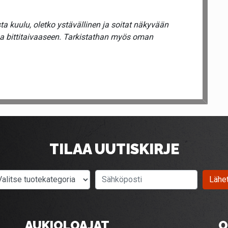
a kuulu, oletko ystävällinen ja soitat näkyvään
ua bittitaivaaseen. Tarkistathan myös oman
TILAA UUTISKIRJE
Valitse tuotekategoria
Sähköposti
Lähe
AUKIOLOAJAT
O