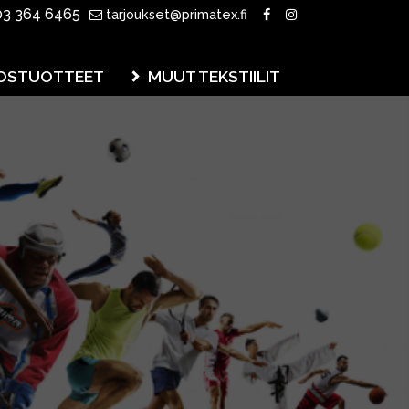
3 364 6465
tarjoukset@primatex.fi
OSTUOTTEET
MUUT TEKSTIILIT