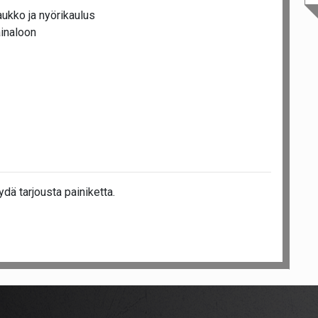
aukko ja nyörikaulus
inaloon
dä tarjousta painiketta.