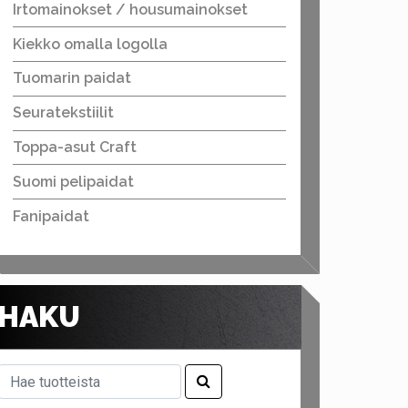
Irtomainokset / housumainokset
Kiekko omalla logolla
Tuomarin paidat
Seuratekstiilit
Toppa-asut Craft
Suomi pelipaidat
Fanipaidat
HAKU