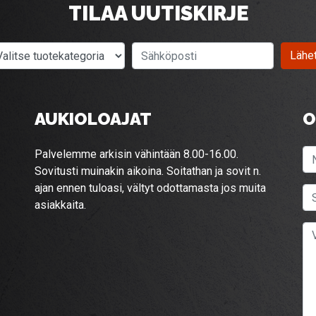
TILAA UUTISKIRJE
Valitse tuotekategoria
Sähköposti
Lähe
AUKIOLOAJAT
O
Palvelemme arkisin vähintään 8.00-16.00.
Sovitusti muinakin aikoina. Soitathan ja sovit n.
ajan ennen tuloasi, vältyt odottamasta jos muita
asiakkaita.