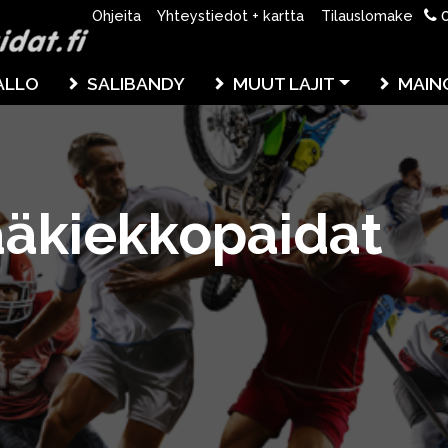
0
Ohjeita
Yhteystiedot + kartta
Tilauslomake
ALLO
SALIBANDY
MUUT LAJIT
MAIN
ääkiekkopaidat