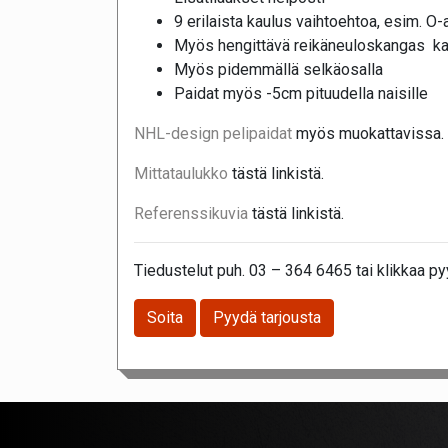
9 erilaista kaulus vaihtoehtoa, esim. O-
Myös hengittävä reikäneuloskangas ka
Myös pidemmällä selkäosalla
Paidat myös -5cm pituudella naisille
NHL-design pelipaidat
myös muokattavissa.
Mittataulukko
tästä linkistä.
Referenssikuvia
tästä linkistä.
Tiedustelut puh. 03 – 364 6465 tai klikkaa pyy
Soita
Pyydä tarjousta