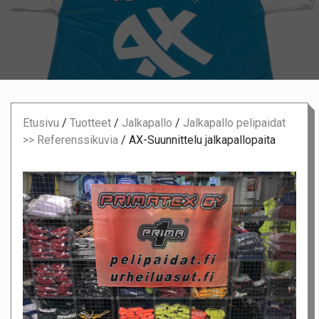
Etusivu
/
Tuotteet
/
Jalkapallo
/
Jalkapallo pelipaidat
>> Referenssikuvia
/
AX-Suunnittelu jalkapallopaita