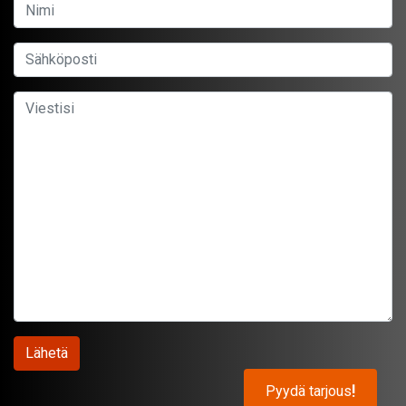
Pyydä tarjous
!