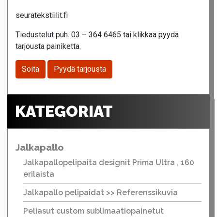
seuratekstiilit.fi
Tiedustelut puh. 03 – 364 6465 tai klikkaa pyydä
tarjousta painiketta.
Soita
Pyydä tarjousta
KATEGORIAT
Jalkapallo
Jalkapallopelipaita designit Prima Ultra , 160
erilaista
Jalkapallo pelipaidat >> Referenssikuvia
Peliasut custom sublimaatiopainetut