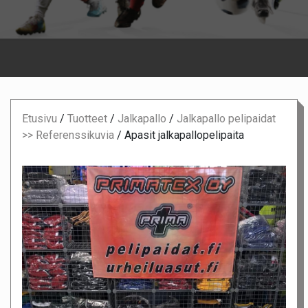
Etusivu
/
Tuotteet
/
Jalkapallo
/
Jalkapallo pelipaidat
>> Referenssikuvia
/
Apasit jalkapallopelipaita