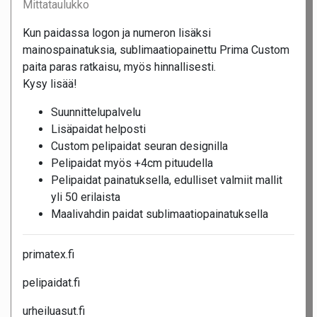
Mittataulukko
Kun paidassa logon ja numeron lisäksi
mainospainatuksia, sublimaatiopainettu Prima Custom
paita paras ratkaisu, myös hinnallisesti.
Kysy lisää!
Suunnittelupalvelu
Lisäpaidat helposti
Custom pelipaidat seuran designilla
Pelipaidat myös +4cm pituudella
Pelipaidat painatuksella, edulliset valmiit mallit
yli 50 erilaista
Maalivahdin paidat sublimaatiopainatuksella
primatex.fi
pelipaidat.fi
urheiluasut.fi