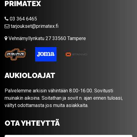
PRIMATEX
03 364 6465
tarjoukset@primatex.fi
Vehnämyllynkatu 27 33560 Tampere
AUKIOLOAJAT
Palvelemme arkisin vähintään 8.00-16.00. Sovitusti
muinakin aikoina. Soitathan ja sovit n. ajan ennen tuloasi,
vältyt odottamasta jos muita asiakkaita.
OTA YHTEYTTÄ