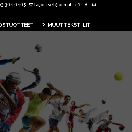
3 364 6465
tarjoukset@primatex.fi
OSTUOTTEET
MUUT TEKSTIILIT