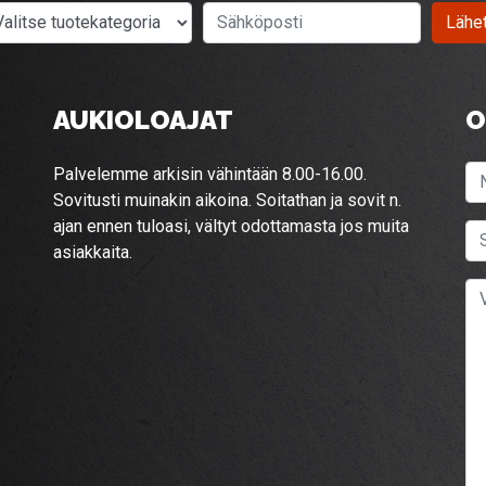
Valitse tuotekategoria
Sähköposti
Lähe
AUKIOLOAJAT
O
Palvelemme arkisin vähintään 8.00-16.00.
Sovitusti muinakin aikoina. Soitathan ja sovit n.
ajan ennen tuloasi, vältyt odottamasta jos muita
asiakkaita.