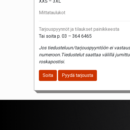
XXS – 3XL
Mittataulukot
Tarjouspyynnöt ja tilaukset painikkeesta
Tai soita p. 03 – 364 6465
Jos tiedusteluun/tarjouspyyntöön ei vastaust
numeroon.Tiedustelut saattaa välillä jumitt
roskapostisi.
Soita
Pyydä tarjousta