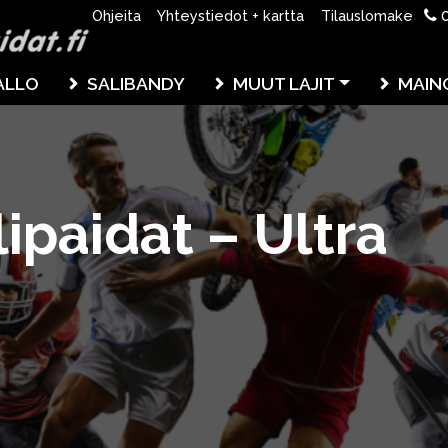
0
Ohjeita
Yhteystiedot + kartta
Tilauslomake
ALLO
SALIBANDY
MUUT LAJIT
MAIN
lipaidat – Ultra