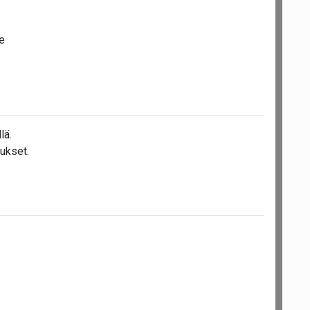
e
lä.
ukset.