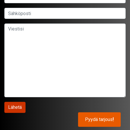
Pyydä tarjous
!