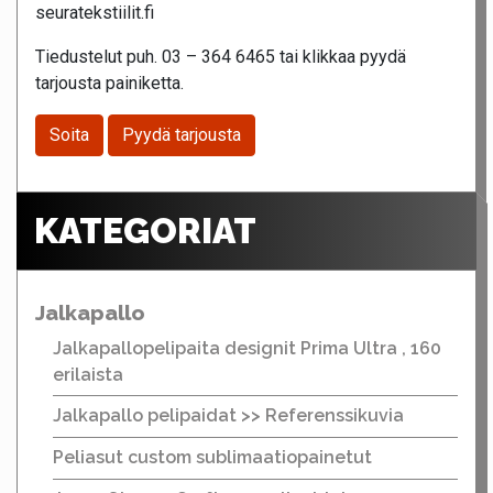
seuratekstiilit.fi
Tiedustelut puh. 03 – 364 6465 tai klikkaa pyydä
tarjousta painiketta.
Soita
Pyydä tarjousta
KATEGORIAT
Jalkapallo
Jalkapallopelipaita designit Prima Ultra , 160
erilaista
Jalkapallo pelipaidat >> Referenssikuvia
Peliasut custom sublimaatiopainetut