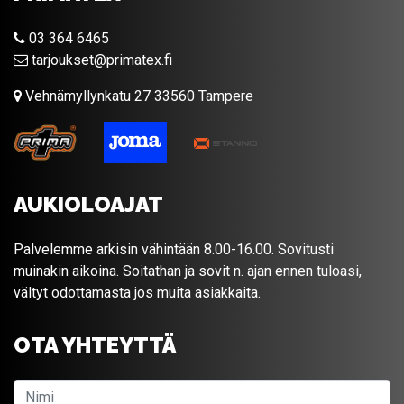
03 364 6465
tarjoukset@primatex.fi
Vehnämyllynkatu 27 33560 Tampere
AUKIOLOAJAT
Palvelemme arkisin vähintään 8.00-16.00. Sovitusti
muinakin aikoina. Soitathan ja sovit n. ajan ennen tuloasi,
vältyt odottamasta jos muita asiakkaita.
OTA YHTEYTTÄ