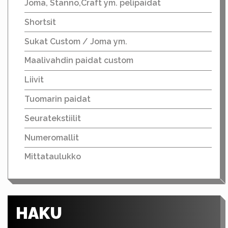
Joma, Stanno,Craft ym. pelipaidat
Shortsit
Sukat Custom / Joma ym.
Maalivahdin paidat custom
Liivit
Tuomarin paidat
Seuratekstiilit
Numeromallit
Mittataulukko
HAKU