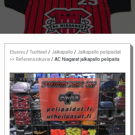
Etusivu
/
Tuotteet
/
Jalkapallo
/
Jalkapallo pelipaidat
>> Referenssikuvia
/
AC Niagarat jalkapallo pelipaita