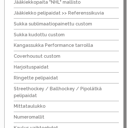
Jääkiekkopaita "NHL" mallisto
Jääkiekko pelipaidat >> Referenssikuvia
Sukka sublimaatiopainettu custom
Sukka kudottu custom
Kangassukka Performance tarroilla
Coverhousut custom
Harjoituspaidat
Ringette pelipaidat
Streethockey / Ballhockey / Pipolätkä
pelipaidat
Mittataulukko
Numeromallit
Kaulus vaihtoehdot