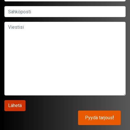
Pyydä tarjous
!