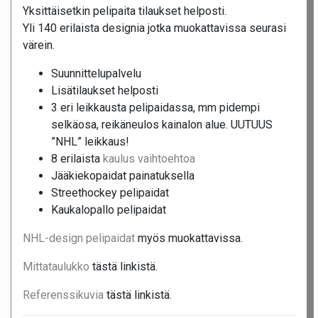
Yksittäisetkin pelipaita tilaukset helposti.
Yli 140 erilaista designia jotka muokattavissa seurasi
värein.
Suunnittelupalvelu
Lisätilaukset helposti
3 eri leikkausta pelipaidassa, mm pidempi
selkäosa, reikäneulos kainalon alue. UUTUUS
”NHL” leikkaus!
8 erilaista
kaulus vaihtoehtoa
Jääkiekopaidat painatuksella
Streethockey pelipaidat
Kaukalopallo pelipaidat
NHL-design pelipaidat
myös muokattavissa.
Mittataulukko
tästä linkistä.
Referenssikuvia
tästä linkistä.