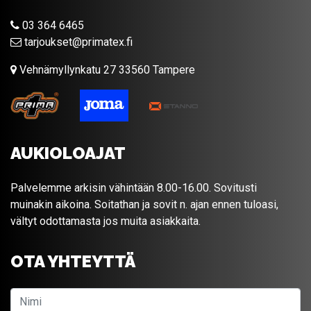
03 364 6465
tarjoukset@primatex.fi
Vehnämyllynkatu 27 33560 Tampere
AUKIOLOAJAT
Palvelemme arkisin vähintään 8.00-16.00. Sovitusti
muinakin aikoina. Soitathan ja sovit n. ajan ennen tuloasi,
vältyt odottamasta jos muita asiakkaita.
OTA YHTEYTTÄ