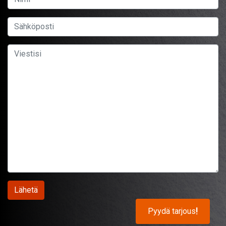
Pyydä tarjous
!