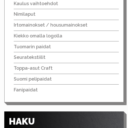
Kaulus vaihtoehdot
Nimilaput
Irtomainokset / housumainokset
Kiekko omalla logolla
Tuomarin paidat
Seuratekstiilit
Toppa-asut Craft
Suomi pelipaidat
Fanipaidat
HAKU