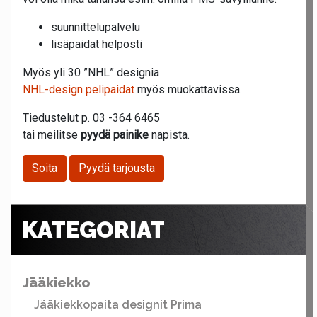
suunnittelupalvelu
lisäpaidat helposti
Myös yli 30 ”NHL” designia
NHL-design pelipaidat
myös muokattavissa.
Tiedustelut p. 03 -364 6465
tai meilitse
pyydä painike
napista.
Soita
Pyydä tarjousta
KATEGORIAT
Jääkiekko
Jääkiekkopaita designit Prima