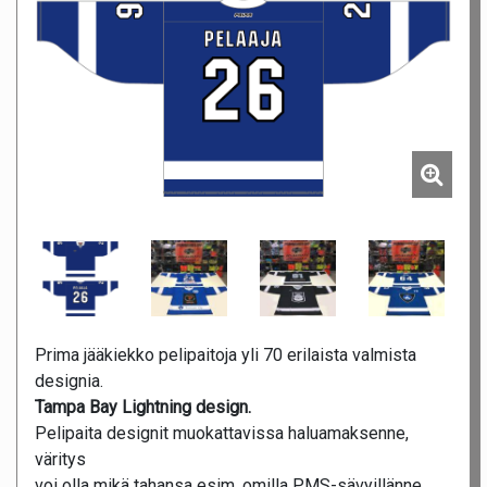
Prima jääkiekko pelipaitoja yli 70 erilaista valmista
designia.
Tampa Bay Lightning design.
Pelipaita designit muokattavissa haluamaksenne,
väritys
voi olla mikä tahansa esim. omilla PMS-sävyillänne.