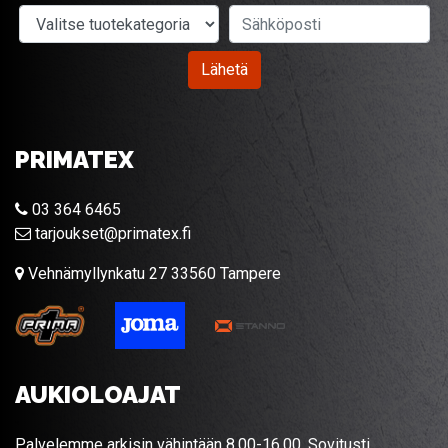
Valitse tuotekategoria
Sähköposti
Lähetä
PRIMATEX
03 364 6465
tarjoukset@primatex.fi
Vehnämyllynkatu 27 33560 Tampere
AUKIOLOAJAT
Palvelemme arkisin vähintään 8.00-16.00. Sovitusti