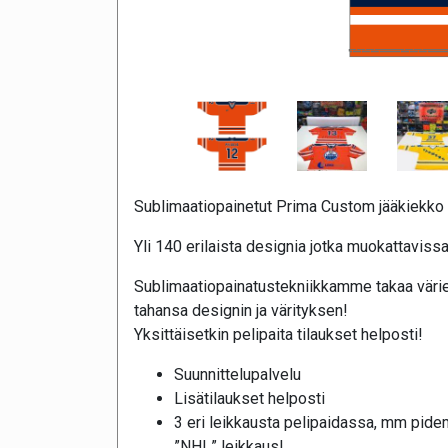
Sublimaatiopainetut Prima Custom jääkiekko 
Yli 140 erilaista designia jotka muokattavissa
Sublimaatiopainatustekniikkamme takaa värie
tahansa designin ja värityksen!
Yksittäisetkin pelipaita tilaukset helposti!
Suunnittelupalvelu
Lisätilaukset helposti
3 eri leikkausta pelipaidassa, mm pide
”NHL” leikkaus!