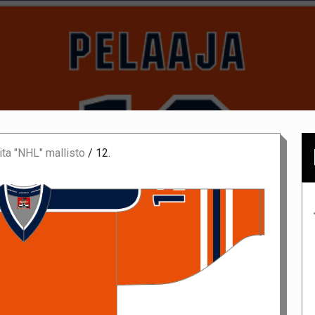
ta "NHL" mallisto
/
12.