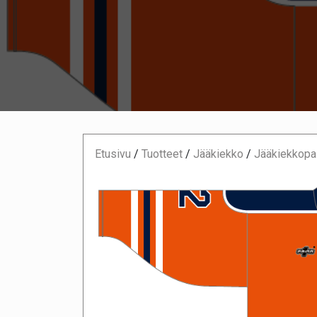
Etusivu
/
Tuotteet
/
Jääkiekko
/
Jääkiekkopai