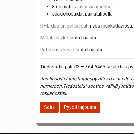
8 erilaista
kaulus vaihtoehtoa
Jääkiekopaidat painatuksella
NHL-design pelipaidat
myös muokattavissa.
Mittataulukko
tästä linkistä.
Referenssikuvia
tästä linkistä
Tiedustelut puh. 03 – 364 6465 tai klikkaa pyy
Jos tiedusteluun/tarjouspyyntöön ei vastaust
numeroon.Tiedustelut saattaa välillä jumitt
roskapostisi.
Soita
Pyydä tarjousta