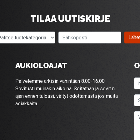
TILAA UUTISKIRJE
Valitse tuotekategoria
Sähköposti
Lähe
AUKIOLOAJAT
O
Palvelemme arkisin vähintään 8.00-16.00.
Sovitusti muinakin aikoina. Soitathan ja sovit n.
ajan ennen tuloasi, vältyt odottamasta jos muita
asiakkaita.