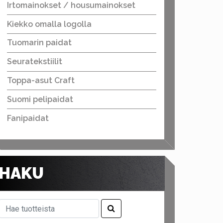
Irtomainokset / housumainokset
Kiekko omalla logolla
Tuomarin paidat
Seuratekstiilit
Toppa-asut Craft
Suomi pelipaidat
Fanipaidat
HAKU