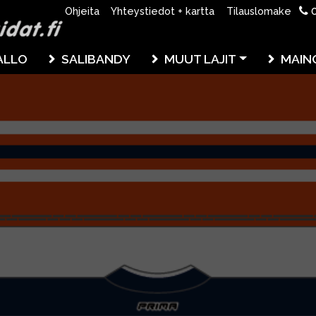
0
Ohjeita
Yhteystiedot + kartta
Tilauslomake
ALLO
SALIBANDY
MUUT LAJIT
MAIN