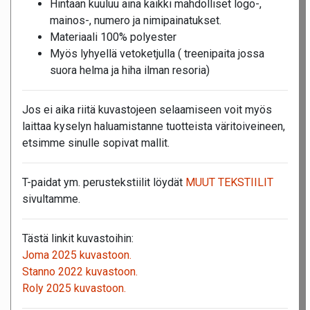
Hintaan kuuluu aina kaikki mahdolliset logo-,
mainos-, numero ja nimipainatukset.
Materiaali 100% polyester
Myös lyhyellä vetoketjulla ( treenipaita jossa
suora helma ja hiha ilman resoria)
Jos ei aika riitä kuvastojeen selaamiseen voit myös
laittaa kyselyn haluamistanne tuotteista väritoiveineen,
etsimme sinulle sopivat mallit.
T-paidat ym. perustekstiilit löydät
MUUT TEKSTIILIT
sivultamme.
Tästä linkit kuvastoihin:
Joma 2025 kuvastoon.
Stanno 2022 kuvastoon.
Roly 2025 kuvastoon.