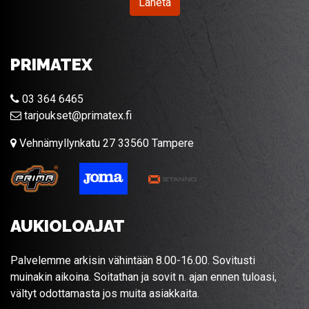
Lähetä
PRIMATEX
03 364 6465
tarjoukset@primatex.fi
Vehnämyllynkatu 27 33560 Tampere
AUKIOLOAJAT
Palvelemme arkisin vähintään 8.00-16.00. Sovitusti
muinakin aikoina. Soitathan ja sovit n. ajan ennen tuloasi,
vältyt odottamasta jos muita asiakkaita.