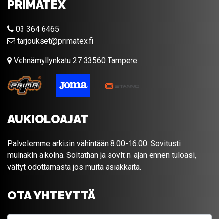
PRIMATEX
03 364 6465
tarjoukset@primatex.fi
Vehnämyllynkatu 27 33560 Tampere
AUKIOLOAJAT
Palvelemme arkisin vähintään 8.00-16.00. Sovitusti
muinakin aikoina. Soitathan ja sovit n. ajan ennen tuloasi,
vältyt odottamasta jos muita asiakkaita.
OTA YHTEYTTÄ