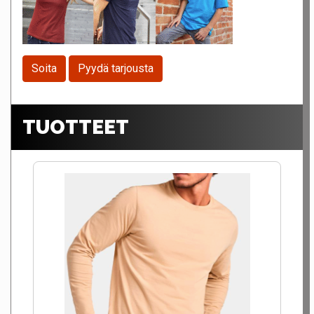
Soita
Pyydä tarjousta
TUOTTEET