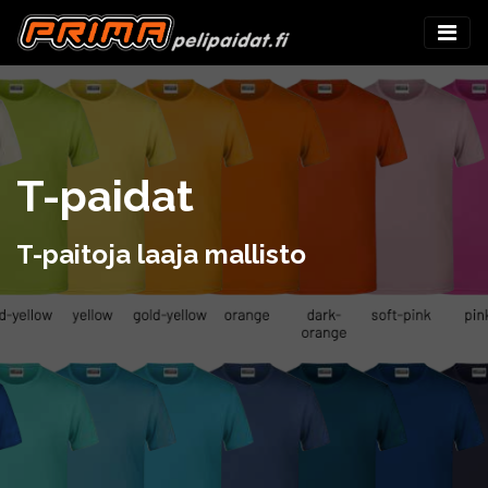
T-paidat
T-paitoja laaja mallisto