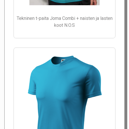
Tekninen t-paita Joma Combi + naisten ja lasten
koot N.O.S