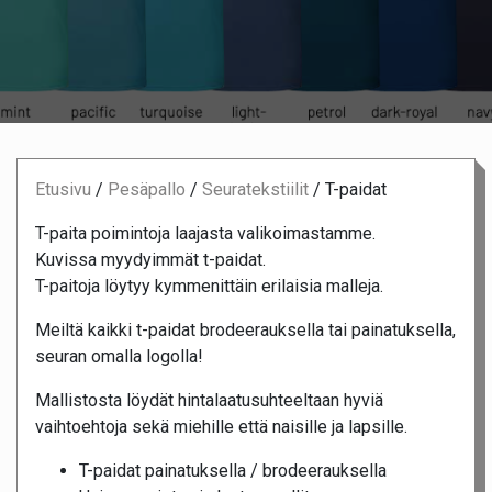
Etusivu
/
Pesäpallo
/
Seuratekstiilit
/
T-paidat
T-paita poimintoja laajasta valikoimastamme.
Kuvissa myydyimmät t-paidat.
T-paitoja löytyy kymmenittäin erilaisia malleja.
Meiltä kaikki t-paidat brodeerauksella tai painatuksella,
seuran omalla logolla!
Mallistosta löydät hintalaatusuhteeltaan hyviä
vaihtoehtoja sekä miehille että naisille ja lapsille.
T-paidat painatuksella / brodeerauksella