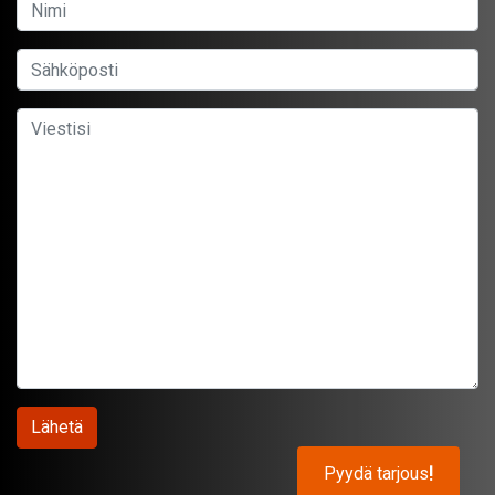
Pyydä tarjous
!