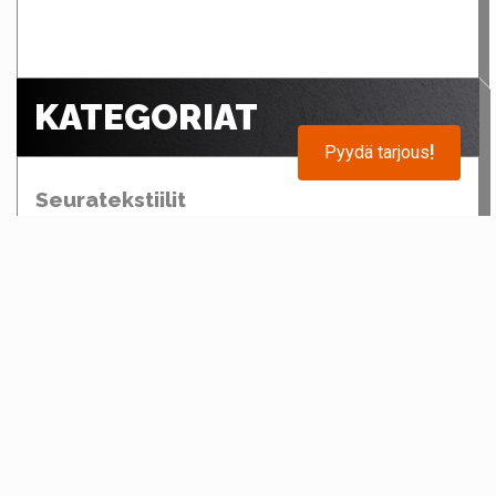
KATEGORIAT
Pyydä tarjous
!
Seuratekstiilit
Softshelltakit
T-paidat
Pikeepaidat tekniset - puuvillaiset
Hupparit
Veryttelyasut / Tuulipuvut