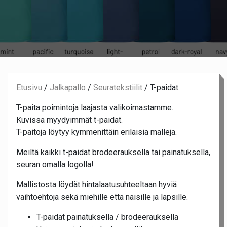
Etusivu
/
Jalkapallo
/
Seuratekstiilit
/
T-paidat
T-paita poimintoja laajasta valikoimastamme.
Kuvissa myydyimmät t-paidat.
T-paitoja löytyy kymmenittäin erilaisia malleja.
Meiltä kaikki t-paidat brodeerauksella tai painatuksella,
seuran omalla logolla!
Mallistosta löydät hintalaatusuhteeltaan hyviä
vaihtoehtoja sekä miehille että naisille ja lapsille.
T-paidat painatuksella / brodeerauksella