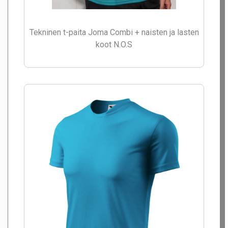
Tekninen t-paita Joma Combi + naisten ja lasten
koot N.O.S