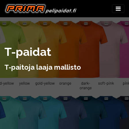
T-paidat
T-paitoja laaja mallisto