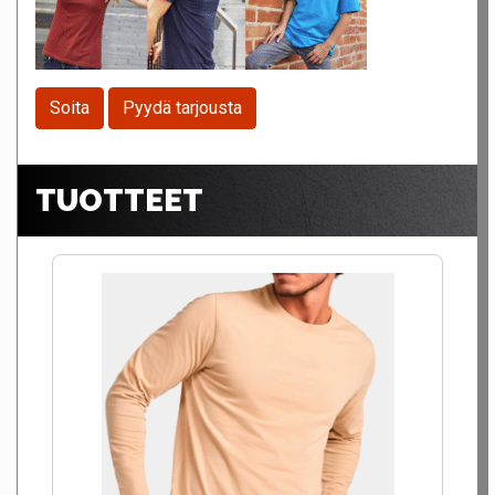
Soita
Pyydä tarjousta
TUOTTEET