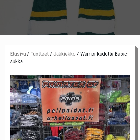
Etusivu
/
Tuotteet
/
Jääkiekko
/
Warrior kudottu Basic-
sukka