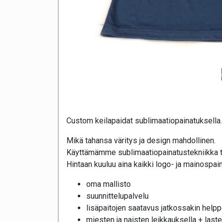
Custom keilapaidat sublimaatiopainatuksella.
Mikä tahansa väritys ja design mahdollinen.
Käyttämämme sublimaatiopainatustekniikka t
Hintaan kuuluu aina kaikki logo- ja mainospai
oma mallisto
suunnittelupalvelu
lisäpaitojen saatavus jatkossakin help
miesten ja naisten leikkauksella + last