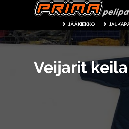
JÄÄKIEKKO
JALKAP
Veijarit keil