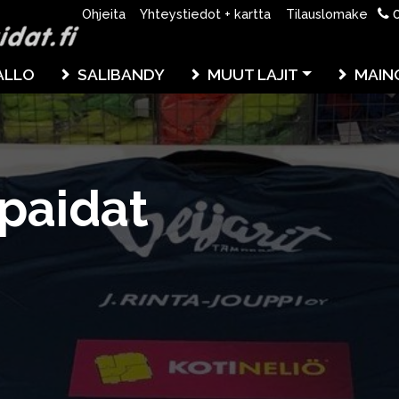
0
Ohjeita
Yhteystiedot + kartta
Tilauslomake
ALLO
SALIBANDY
MUUT LAJIT
MAIN
apaidat