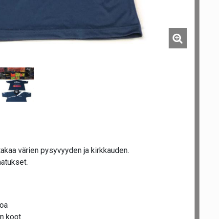
akaa värien pysyvyyden ja kirkkauden.
natukset.
poa
en koot