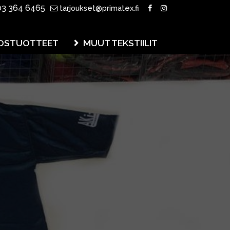
3 364 6465
tarjoukset@primatex.fi
OSTUOTTEET
MUUT TEKSTIILIT