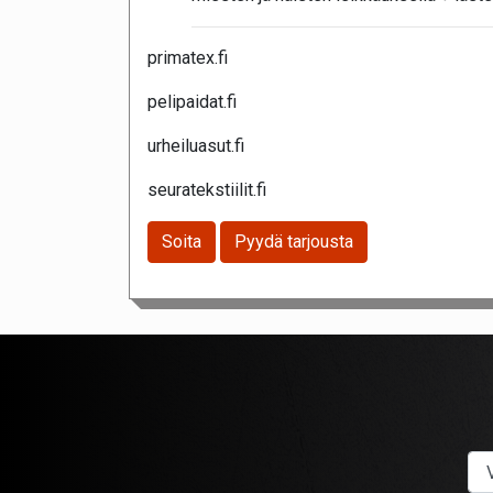
primatex.fi
pelipaidat.fi
urheiluasut.fi
seuratekstiilit.fi
Soita
Pyydä tarjousta