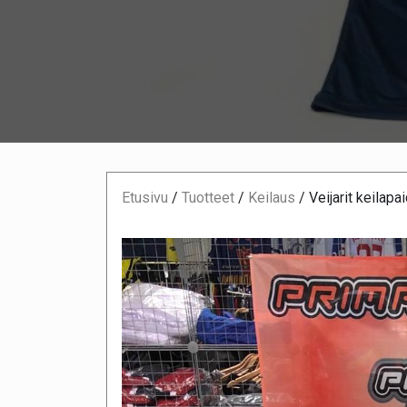
Etusivu
/
Tuotteet
/
Keilaus
/
Veijarit keilapa