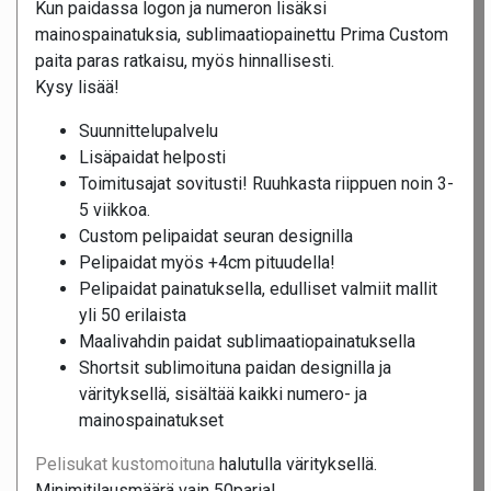
Kun paidassa logon ja numeron lisäksi
mainospainatuksia, sublimaatiopainettu Prima Custom
paita paras ratkaisu, myös hinnallisesti.
Kysy lisää!
Suunnittelupalvelu
Lisäpaidat helposti
Toimitusajat sovitusti! Ruuhkasta riippuen noin 3-
5 viikkoa.
Custom pelipaidat seuran designilla
Pelipaidat myös +4cm pituudella!
Pelipaidat painatuksella, edulliset valmiit mallit
yli 50 erilaista
Maalivahdin paidat sublimaatiopainatuksella
Shortsit sublimoituna paidan designilla ja
värityksellä, sisältää kaikki numero- ja
mainospainatukset
Pelisukat kustomoituna
halutulla värityksellä.
Minimitilausmäärä vain 50paria!