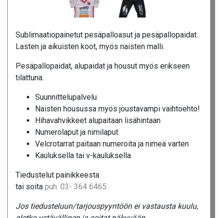
Sublimaatiopainetut pesäpalloasut ja pesäpallopaidat.
Lasten ja aikuisten koot, myös naisten malli.
Pesäpallopaidat, alupaidat ja housut myös erikseen
tilattuna.
Suunnittelupalvelu
Naisten housussa myös joustavampi vaihtoehto!
Hihavahvikkeet alupaitaan lisähintaan
Numerolaput ja nimilaput
Velcrotarrat paitaan numeroita ja nimeä varten
Kauluksella tai v-kauluksella
Tiedustelut painikkeesta
tai soita
puh. 03- 364 6465
Jos tiedusteluun/tarjouspyyntöön ei vastausta kuulu,
oletko ystävällinen ja soitat näkyvään