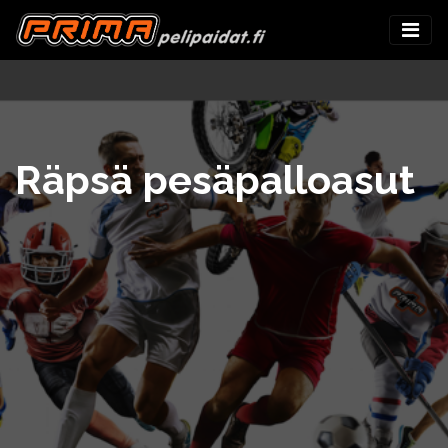
Räpsä pesäpalloasut