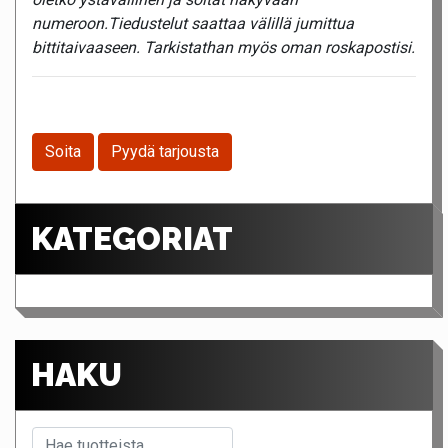
numeroon.Tiedustelut saattaa välillä jumittua
bittitaivaaseen. Tarkistathan myös oman roskapostisi.
Soita
Pyydä tarjousta
KATEGORIAT
HAKU