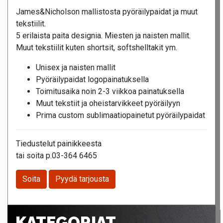
James&Nicholson mallistosta pyöräilypaidat ja muut
tekstiilit.
5 erilaista paita designia. Miesten ja naisten mallit.
Muut tekstiilit kuten shortsit, softshelltakit ym.
Unisex ja naisten mallit
Pyöräilypaidat logopainatuksella
Toimitusaika noin 2-3 viikkoa painatuksella
Muut tekstiit ja oheistarvikkeet pyöräilyyn
Prima custom sublimaatiopainetut pyöräilypaidat
Tiedustelut painikkeesta
tai soita p.03-364 6465
Soita
Pyydä tarjousta
KATEGORIAT