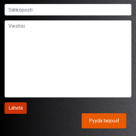
Pyydä tarjous
!