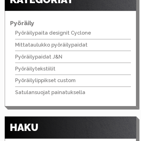
Pyöräily
Pyöräilypaita designit Cyclone
Mittataulukko pyöräilypaidat
Pyöräilypaidat J&N
Pyöräilytekstiilit
Pyöräilylippikset custom
Satulansuojat painatuksella
HAKU