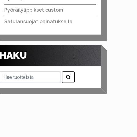
Pyöräilylippikset custom
Satulansuojat painatuksella
HAKU