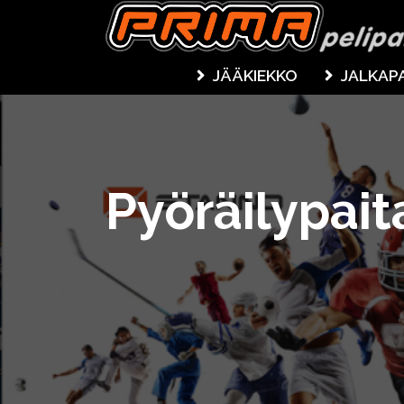
JÄÄKIEKKO
JALKAP
Pyöräilypai