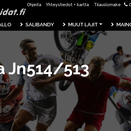
0
Ohjeita
Yhteystiedot + kartta
Tilauslomake
ALLO
SALIBANDY
MUUT LAJIT
MAIN
ta Jn514/513