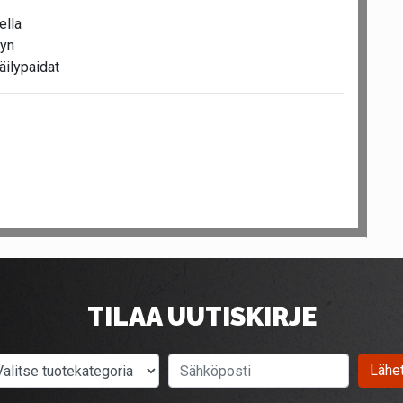
ella
yyn
äilypaidat
TILAA UUTISKIRJE
Valitse tuotekategoria
Sähköposti
Lähe