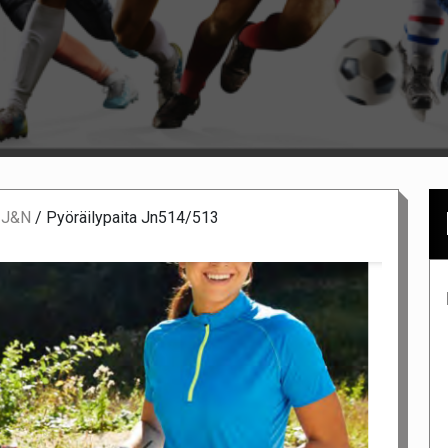
t J&N
/
Pyöräilypaita Jn514/513