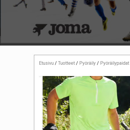
Etusivu
/
Tuotteet
/
Pyöräily
/
Pyöräilypaida