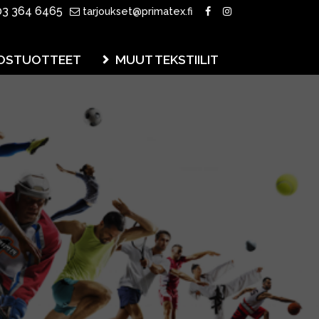
3 364 6465
tarjoukset@primatex.fi
OSTUOTTEET
MUUT TEKSTIILIT