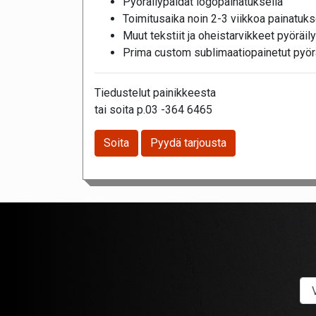
Pyöräilypaidat logopainatuksella
Toimitusaika noin 2-3 viikkoa painatuks
Muut tekstiit ja oheistarvikkeet pyöräil
Prima custom sublimaatiopainetut pyör
Tiedustelut painikkeesta
tai soita p.03 -364 6465
Soita
Pyydä tarjousta