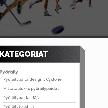
KATEGORIAT
Pyöräily
Pyöräilypaita designit Cyclone
Mittataulukko pyöräilypaidat
Pyöräilypaidat J&N
Pyöräilytekstiilit