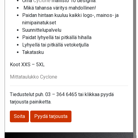
Oma
Cyclone
mallisto 10 designia.
Mikä tahansa väritys mahdollinen!
Paidan hintaan kuuluu kaikki logo-, mainos- ja
nimipainatukset
Suunnittelupalvelu
Paidat lyhyellä tai pitkällä hihalla
Lyhyellä tai pitkällä vetoketjulla
Takatasku
Koot XXS – 5XL
Mittataulukko Cyclone
Tiedustelut puh. 03 – 364 6465 tai klikkaa pyydä
tarjousta painiketta.
Soita
Pyydä tarjousta