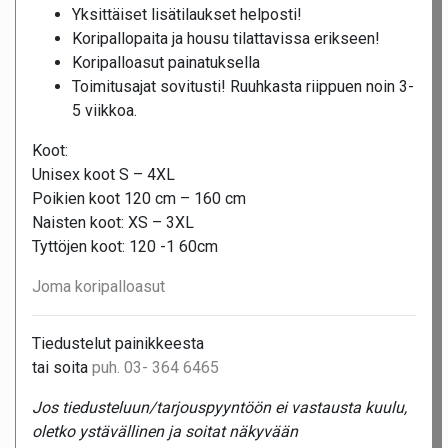
Yksittäiset lisätilaukset helposti!
Koripallopaita ja housu tilattavissa erikseen!
Koripalloasut painatuksella
Toimitusajat sovitusti! Ruuhkasta riippuen noin 3-
5 viikkoa.
Koot:
Unisex koot S – 4XL
Poikien koot 120 cm – 160 cm
Naisten koot: XS – 3XL
Tyttöjen koot: 120 -1 60cm
Joma koripalloasut
Tiedustelut painikkeesta
tai soita
puh. 03- 364 6465
Jos tiedusteluun/tarjouspyyntöön ei vastausta kuulu,
oletko ystävällinen ja soitat näkyvään