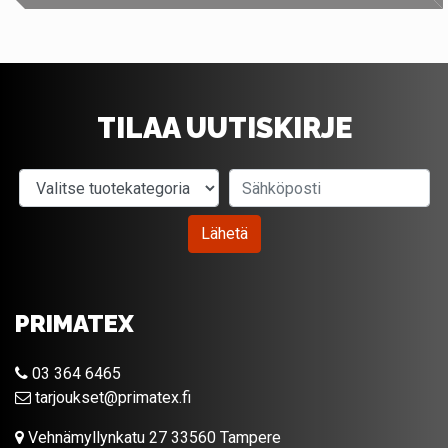
TILAA UUTISKIRJE
Valitse tuotekategoria
Sähköposti
Lähetä
PRIMATEX
03 364 6465
tarjoukset@primatex.fi
Vehnämyllynkatu 27 33560 Tampere