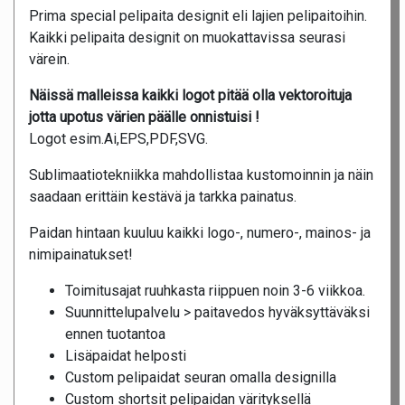
Prima special pelipaita designit eli lajien pelipaitoihin.
Kaikki pelipaita designit on muokattavissa seurasi
värein.
Näissä malleissa kaikki logot pitää olla vektoroituja
jotta upotus värien päälle onnistuisi !
Logot esim.Ai,EPS,PDF,SVG.
Sublimaatiotekniikka mahdollistaa kustomoinnin ja näin
saadaan erittäin kestävä ja tarkka painatus.
Paidan hintaan kuuluu kaikki logo-, numero-, mainos- ja
nimipainatukset!
Toimitusajat ruuhkasta riippuen noin 3-6 viikkoa.
Suunnittelupalvelu > paitavedos hyväksyttäväksi
ennen tuotantoa
Lisäpaidat helposti
Custom pelipaidat seuran omalla designilla
Custom shortsit pelipaidan värityksellä