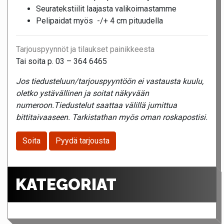
Seuratekstiilit laajasta valikoimastamme
Pelipaidat myös -/+ 4 cm pituudella
Tarjouspyynnöt ja tilaukset painikkeesta
Tai soita p. 03 – 364 6465
Jos tiedusteluun/tarjouspyyntöön ei vastausta kuulu,
oletko ystävällinen ja soitat näkyvään
numeroon.Tiedustelut saattaa välillä jumittua
bittitaivaaseen. Tarkistathan myös oman roskapostisi.
Soita
Pyydä tarjousta
KATEGORIAT