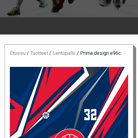
Etusivu
/
Tuotteet
/
Lentopallo
/
Prima design e96c