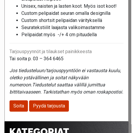
Unisex, naisten ja lasten koot. Myös isot koot!
Custom pelipaidat seuran omalla designilla
Custom shortsit pelipaidan värityksellä
Seuratekstiilit laajasta valikoimastamme
Pelipaidat myös -/+ 4 cm pituudella
Tarjouspyynnöt ja tilaukset painikkeesta
Tai soita p. 03 – 364 6465
Jos tiedusteluun/tarjouspyyntöön ei vastausta kuulu,
oletko ystävällinen ja soitat näkyvään
numeroon.Tiedustelut saattaa välillä jumittua
bittitaivaaseen. Tarkistathan myös oman roskapostisi.
Soita
Pyydä tarjousta
KATEGORIAT