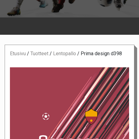
Etusivu
/
Tuotteet
/
Lentopallo
/
Prima design d398