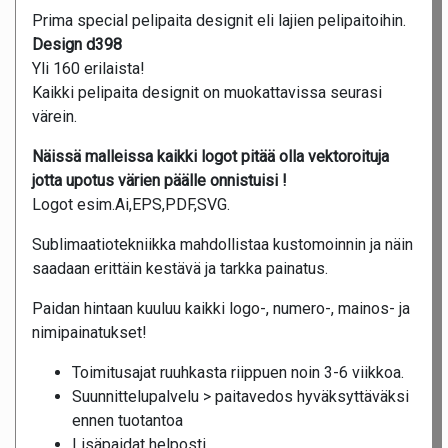
Prima special pelipaita designit eli lajien pelipaitoihin.
Design d398
Yli 160 erilaista!
Kaikki pelipaita designit on muokattavissa seurasi
värein.
Näissä malleissa kaikki logot pitää olla vektoroituja
jotta upotus värien päälle onnistuisi !
Logot esim.Ai,EPS,PDF,SVG.
Sublimaatiotekniikka mahdollistaa kustomoinnin ja näin
saadaan erittäin kestävä ja tarkka painatus.
Paidan hintaan kuuluu kaikki logo-, numero-, mainos- ja
nimipainatukset!
Toimitusajat ruuhkasta riippuen noin 3-6 viikkoa.
Suunnittelupalvelu > paitavedos hyväksyttäväksi
ennen tuotantoa
Lisäpaidat helposti