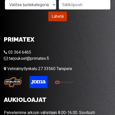
Valitse tuotekategoria
Sähköposti
Lähetä
PRIMATEX
03 364 6465
tarjoukset@primatex.fi
Vehnämyllynkatu 27 33560 Tampere
AUKIOLOAJAT
Palvelemme arkisin vähintään 8.00-16.00. Sovitusti