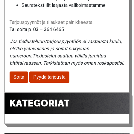
Seuratekstiilit laajasta valikoimastamme
Tarjouspyynnöt ja tilaukset painikkeesta
Tai soita p. 03 – 364 6465
Jos tiedusteluun/tarjouspyyntöön ei vastausta kuulu,
oletko ystävällinen ja soitat näkyvään
numeroon.Tiedustelut saattaa välillä jumittua
bittitaivaaseen. Tarkistathan myös oman roskapostisi.
Soita
Pyydä tarjousta
KATEGORIAT