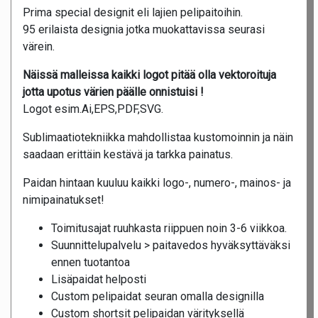
Prima special designit eli lajien pelipaitoihin.
95 erilaista designia jotka muokattavissa seurasi
värein.
Näissä malleissa kaikki logot pitää olla vektoroituja
jotta upotus värien päälle onnistuisi !
Logot esim.Ai,EPS,PDF,SVG.
Sublimaatiotekniikka mahdollistaa kustomoinnin ja näin
saadaan erittäin kestävä ja tarkka painatus.
Paidan hintaan kuuluu kaikki logo-, numero-, mainos- ja
nimipainatukset!
Toimitusajat ruuhkasta riippuen noin 3-6 viikkoa.
Suunnittelupalvelu > paitavedos hyväksyttäväksi
ennen tuotantoa
Lisäpaidat helposti
Custom pelipaidat seuran omalla designilla
Custom shortsit pelipaidan värityksellä