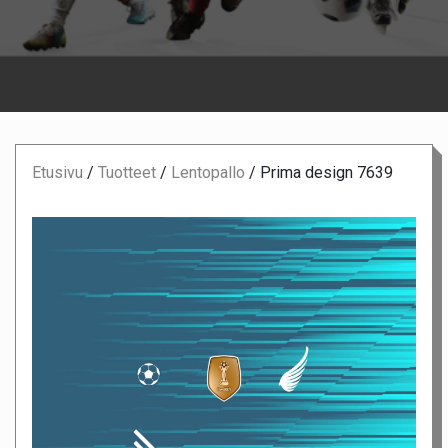
Etusivu
/
Tuotteet
/
Lentopallo
/
Prima design 7639