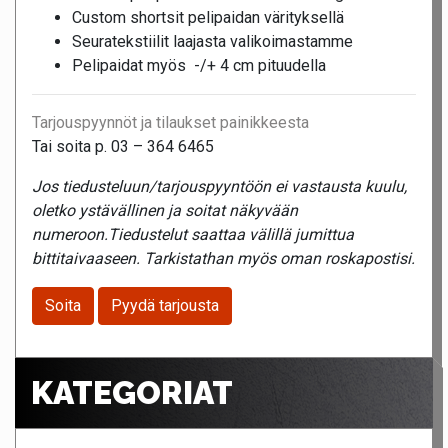
Custom shortsit pelipaidan värityksellä
Seuratekstiilit laajasta valikoimastamme
Pelipaidat myös -/+ 4 cm pituudella
Tarjouspyynnöt ja tilaukset painikkeesta
Tai soita p. 03 – 364 6465
Jos tiedusteluun/tarjouspyyntöön ei vastausta kuulu,
oletko ystävällinen ja soitat näkyvään
numeroon.Tiedustelut saattaa välillä jumittua
bittitaivaaseen. Tarkistathan myös oman roskapostisi.
Soita
Pyydä tarjousta
KATEGORIAT