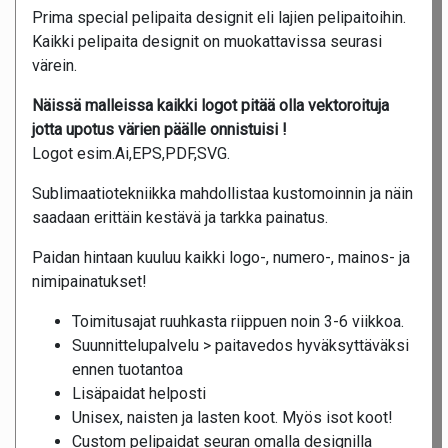
Prima special pelipaita designit eli lajien pelipaitoihin.
Kaikki pelipaita designit on muokattavissa seurasi
värein.
Näissä malleissa kaikki logot pitää olla vektoroituja
jotta upotus värien päälle onnistuisi !
Logot esim.Ai,EPS,PDF,SVG.
Sublimaatiotekniikka mahdollistaa kustomoinnin ja näin
saadaan erittäin kestävä ja tarkka painatus.
Paidan hintaan kuuluu kaikki logo-, numero-, mainos- ja
nimipainatukset!
Toimitusajat ruuhkasta riippuen noin 3-6 viikkoa.
Suunnittelupalvelu > paitavedos hyväksyttäväksi
ennen tuotantoa
Lisäpaidat helposti
Unisex, naisten ja lasten koot. Myös isot koot!
Custom pelipaidat seuran omalla designilla