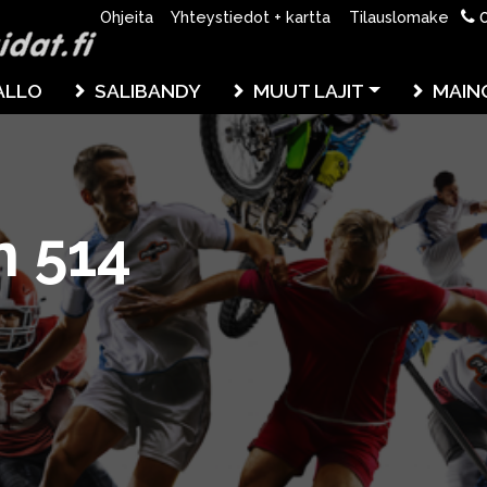
0
Ohjeita
Yhteystiedot + kartta
Tilauslomake
ALLO
SALIBANDY
MUUT LAJIT
MAIN
n 514