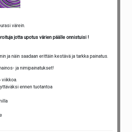
urasi värein.
oituja jotta upotus värien päälle onnistuisi !
n ja näin saadaan erittäin kestävä ja tarkka painatus.
mainos- ja nimipainatukset!
 viikkoa.
yttäväksi ennen tuotantoa
illa
e