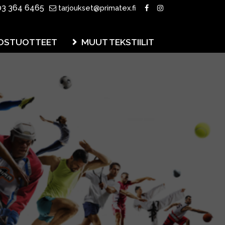
3 364 6465
tarjoukset@primatex.fi
OSTUOTTEET
MUUT TEKSTIILIT