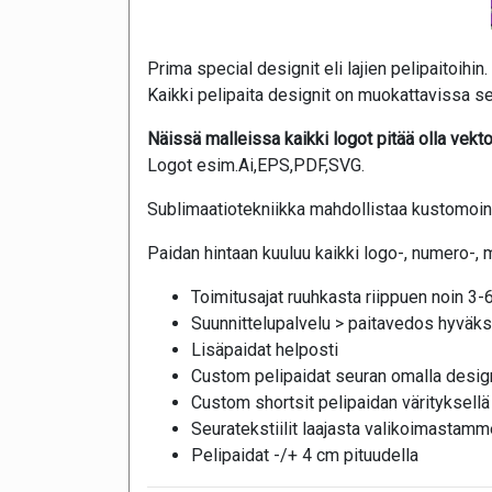
Prima special designit eli lajien pelipaitoihin.
Kaikki pelipaita designit on muokattavissa se
Näissä malleissa kaikki logot pitää olla vektor
Logot esim.Ai,EPS,PDF,SVG.
Sublimaatiotekniikka mahdollistaa kustomoinni
Paidan hintaan kuuluu kaikki logo-, numero-, 
Toimitusajat ruuhkasta riippuen noin 3-6
Suunnittelupalvelu > paitavedos hyväks
Lisäpaidat helposti
Custom pelipaidat seuran omalla design
Custom shortsit pelipaidan värityksellä
Seuratekstiilit laajasta valikoimastamm
Pelipaidat -/+ 4 cm pituudella