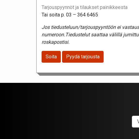
Tarjouspyynnöt ja tilaukset painikkeesta
Tai soita p. 03 – 364 6465
Jos tiedusteluun/tarjouspyyntöön ei vastaust
numeroon.Tiedustelut saattaa välillä jumitt
roskapostisi.
Soita
Pyydä tarjousta