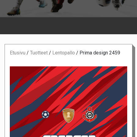
Etusivu
/
Tuotteet
/
Lentopallo
/
Prima design 2459