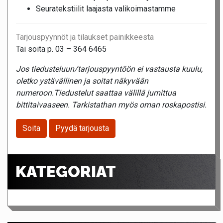
Seuratekstiilit laajasta valikoimastamme
Tarjouspyynnöt ja tilaukset painikkeesta
Tai soita p. 03 – 364 6465
Jos tiedusteluun/tarjouspyyntöön ei vastausta kuulu,
oletko ystävällinen ja soitat näkyvään
numeroon.Tiedustelut saattaa välillä jumittua
bittitaivaaseen. Tarkistathan myös oman roskapostisi.
Soita
Pyydä tarjousta
KATEGORIAT