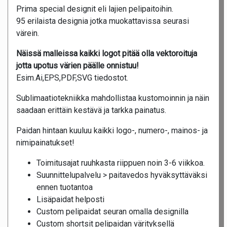
Prima special designit eli lajien pelipaitoihin.
95 erilaista designia jotka muokattavissa seurasi
värein.
Näissä malleissa kaikki logot pitää olla vektoroituja
jotta upotus värien päälle onnistuu!
Esim.Ai,EPS,PDF,SVG tiedostot.
Sublimaatiotekniikka mahdollistaa kustomoinnin ja näin
saadaan erittäin kestävä ja tarkka painatus.
Paidan hintaan kuuluu kaikki logo-, numero-, mainos- ja
nimipainatukset!
Toimitusajat ruuhkasta riippuen noin 3-6 viikkoa.
Suunnittelupalvelu > paitavedos hyväksyttäväksi
ennen tuotantoa
Lisäpaidat helposti
Custom pelipaidat seuran omalla designilla
Custom shortsit pelipaidan värityksellä