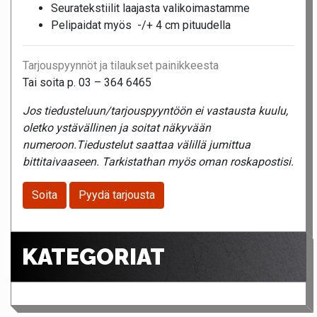
Seuratekstiilit laajasta valikoimastamme
Pelipaidat myös -/+ 4 cm pituudella
Tarjouspyynnöt ja tilaukset painikkeesta
Tai soita p. 03 – 364 6465
Jos tiedusteluun/tarjouspyyntöön ei vastausta kuulu,
oletko ystävällinen ja soitat näkyvään
numeroon.Tiedustelut saattaa välillä jumittua
bittitaivaaseen. Tarkistathan myös oman roskapostisi.
Soita
Pyydä tarjousta
KATEGORIAT