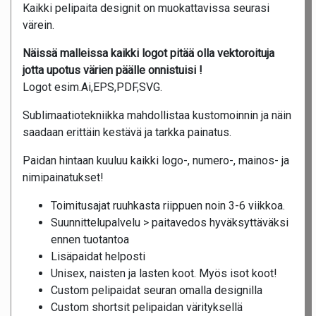
Kaikki pelipaita designit on muokattavissa seurasi
värein.
Näissä malleissa kaikki logot pitää olla vektoroituja
jotta upotus värien päälle onnistuisi !
Logot esim.Ai,EPS,PDF,SVG.
Sublimaatiotekniikka mahdollistaa kustomoinnin ja näin
saadaan erittäin kestävä ja tarkka painatus.
Paidan hintaan kuuluu kaikki logo-, numero-, mainos- ja
nimipainatukset!
Toimitusajat ruuhkasta riippuen noin 3-6 viikkoa.
Suunnittelupalvelu > paitavedos hyväksyttäväksi
ennen tuotantoa
Lisäpaidat helposti
Unisex, naisten ja lasten koot. Myös isot koot!
Custom pelipaidat seuran omalla designilla
Custom shortsit pelipaidan värityksellä