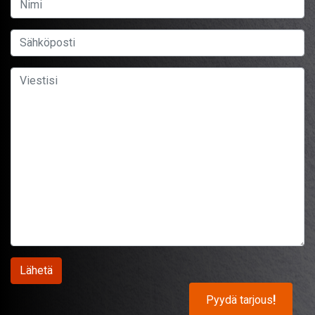
Pyydä tarjous
!