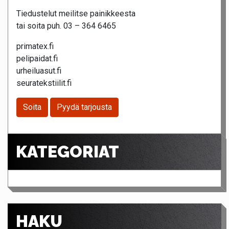
Tiedustelut meilitse painikkeesta
tai soita puh. 03 – 364 6465
primatex.fi
pelipaidat.fi
urheiluasut.fi
seuratekstiilit.fi
Soita
Pyydä tarjousta
KATEGORIAT
HAKU