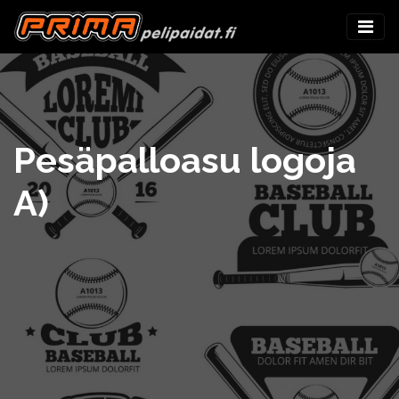
Pesäpalloasu logoja
A)